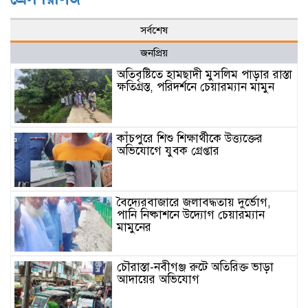
সর্বশেষ
জনপ্রিয়
অতিবৃষ্টিতে হামছাদী মুসলিম পাড়ার রাস্তা
ক্ষতিগ্রস্ত, পরিদর্শনে চেয়ারম্যান মামুন
কাঁচপুরে শিশু শিক্ষার্থীকে উত্ত্যক্তের
অভিযোগে যুবক গ্রেপ্তার
বৈদ্যেরবাজারে জলাবদ্ধতায় দুর্ভোগ,
পানি নিষ্কাশনে উদ্যোগ চেয়ারম্যান
মামুনের
চৌরাস্তা-নবীগঞ্জ রুটে অতিরিক্ত ভাড়া
আদায়ের অভিযোগ