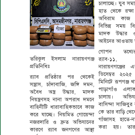
চালাচ্ছে। যুব স
হাত থেকে রক্ষ
অবিরাম কাজ
বিভিন্ন সময় ব
মাদক উদ্ধার ও 
আইনের আওতায় 
গোপন তথ্যের
তরিকুল ইসলাম নারায়ণগঞ্জ
র‍্যাব-১১,
প্রতিনিধিঃ
নারায়ণগঞ্জের
ডিসেম্বর ২০২
র‍্যাব প্রতিষ্ঠার পর থেকেই
মিনিটে রূপগঞ্জ 
সন্ত্রাস, চাঁদাবাজি, জঙ্গি দমন,
পাড়াগাঁও এলা
অবৈধ অস্ত্র উদ্ধার, মাদক
চালায়। অভিযা
নিয়ন্ত্রণসহ নানা অপরাধ দমনে
বাসিন্দা সাজিবু
বাহিনীটি ধারাবাহিকভাবে কাজ
কে তার বাড়ি থে
করে যাচ্ছে। নিয়মিত গোয়েন্দা
গাঁজাসহ হাতে-ন
নজরদারি ও দ্রুত অভিযানের
করা হয়। তার
কারণে র‍্যাব জনগণের আস্থা