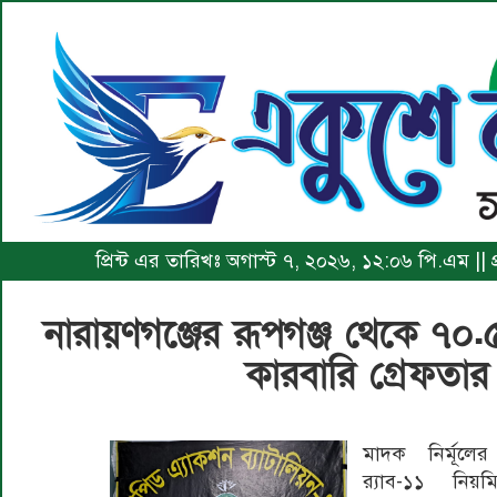
প্রিন্ট এর তারিখঃ অগাস্ট ৭, ২০২৬, ১২:০৬ পি.এম ||
নারায়ণগঞ্জের রূপগঞ্জ থেকে ৭
কারবারি গ্রেফতার 
মাদক নির্মূলের
র‍্যাব-১১ নি