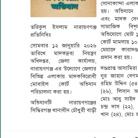
সোনাকান্দা এলা
হয়। অভিযানে
এবং মাদক সেব
সামাজিক বিশৃঙ্
তরিকুল ইসলাম নারায়ণগঞ্জ
অভিযোগে মোট 
প্রতিনিধিঃ
কোর্ট মামলায় ১০
সোমবার ১২ জানুয়ারি ২০২৬
মেয়াদে কারাদণ্
তারিখে মাদকদ্রব্য নিয়ন্ত্রণ
প্রদান করা হয়।
অধিদপ্তর, জেলা কার্যালয়,
দণ্ডপ্রাপ্ত আসামির
নারায়ণগঞ্জ এর উদ্যোগে জেলার
নুর জাহান বেগ
বিভিন্ন এলাকায় মাদকবিরোধী
রহিম উদ্দিন (৫৪
মোবাইল কোর্ট অভিযান
(২৬), লিসান আহ
পরিচালনা করা হয়।
মোঃ আবু সাইদ
অভিযানটি নারায়ণগঞ্জের
চন্দ্র দাস (২২)
সিদ্ধিরগঞ্জ থানাধীন চৌধুরী বাড়ী
খান (২৪), মোঃ জ