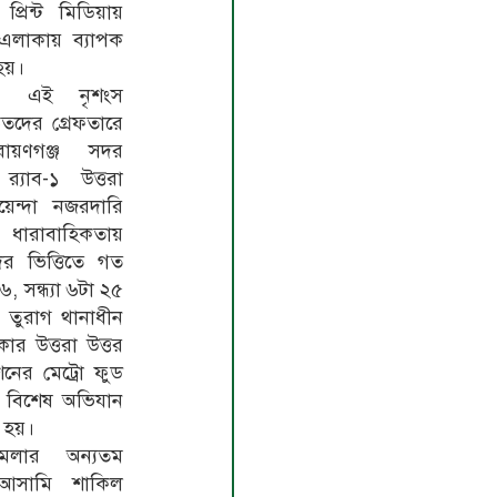
্রিন্ট মিডিয়ায়
 এলাকায় ব্যাপক
 হয়।
ায়, এই নৃশংস
ড়িতদের গ্রেফতারে
ারায়ণগঞ্জ সদর
‌্যাব-১ উত্তরা
েন্দা নজরদারি
ধারাবাহিকতায়
র ভিত্তিতে গত
, সন্ধ্যা ৬টা ২৫
র তুরাগ থানাধীন
ার উত্তরা উত্তর
েশনের মেট্রো ফুড
ে বিশেষ অভিযান
 হয়।
মলার অন্যতম
 আসামি শাকিল