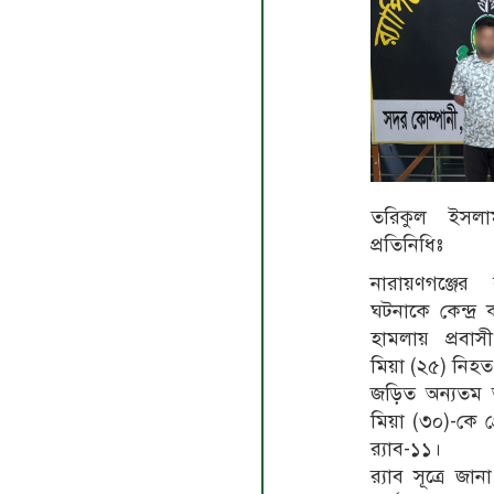
তরিকুল ইসলাম
প্রতিনিধিঃ
নারায়ণগঞ্জের র
ঘটনাকে কেন্দ্র 
হামলায় প্রবাস
মিয়া (২৫) নিহ
জড়িত অন্যতম 
মিয়া (৩০)-কে গ
র‌্যাব-১১।
র‌্যাব সূত্রে জ