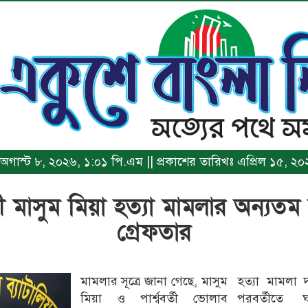
খঃ অগাস্ট ৮, ২০২৬, ১:০১ পি.এম || প্রকাশের তারিখঃ এপ্রিল ১৫, 
াসী মাসুম মিয়া হত্যা মামলার অন্য
গ্রেফতার
মামলার সূত্রে জানা গেছে, মাসুম
হত্যা মামলা
মিয়া ও পার্শ্ববর্তী ভোলাব
পরবর্তীতে ঘ