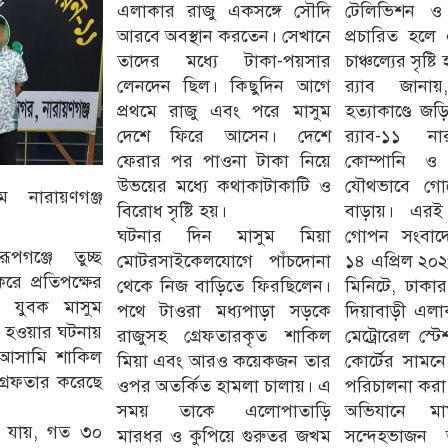
এলাকার রাজু একসঙ্গে সৌদি
টেলিভিশন ও প
আরবে অবস্থান করতেন। সেখানে
প্রচারিত হলে
তাদের মধ্যে টাকা-পয়সার
চাঞ্চল্যের সৃষ্টি
লেনদেন ছিল। কিছুদিন আগে
র‌্যাব জান
প্রথমে রাজু এবং পরে মাসুম
হত্যাকাণ্ডে জ
দেশে ফিরে আসেন। দেশে
র‌্যাব-১১ ন
ফেরার পর পাওনা টাকা নিয়ে
কোম্পানি ও র
উভয়ের মধ্যে কথাকাটাকাটি ও
যৌথভাবে গোয়
 নারায়ণগঞ্জ
বিরোধ সৃষ্টি হয়।
বাড়ায়। এরই 
ঘটনার দিন মাসুম মিয়া
গোপন সংবাদে
ূপগঞ্জে তুচ্ছ
মোটরসাইকেলযোগে পাঁচদোনা
১৪ এপ্রিল ২০২৬
করে প্রতিপক্ষের
থেকে নিজ বাড়িতে ফিরছিলেন।
মিনিটে, ঢাকা
ী যুবক মাসুম
পথে টাওরা মধ্যপাড়া সড়কে
দিয়াবাড়ী এলাক
ত হওয়ার ঘটনায়
রাজুসহ গ্রেফতারকৃত শাকিল
মেট্রোরেল স্ট
আসামি শাকিল
মিয়া এবং আরও কয়েকজন তার
কোর্টের সামন
্রেফতার করেছে
ওপর অতর্কিত হামলা চালায়। এ
পরিচালনা করা
সময় তাকে এলোপাতাড়ি
অভিযানে মা
ানা যায়, গত ৩০
মারধর ও কুপিয়ে গুরুতর জখম
সন্দেহভাজন