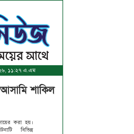
২০২৬, ১১:২৭ এ.এম
তম আসামি শাকিল
 দায়ের করা হয়।
টনাটি বিভিন্ন