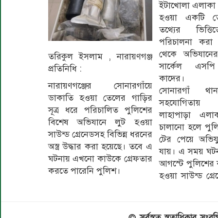
ইটাখোলা এলাকা 
হওয়া একটি ত
তথ্যের ভিত্ত
পরিচালনা করা
থেকে অভিযানের 
তরিকুল ইসলাম , নারায়ণগঞ্জ
সার্কেল এসপি
প্রতিনিধি :
কাদের।
নারায়ণগঞ্জের সোনারগাঁয়ে
সোনারগাঁ থা
ডাকাতি হওয়া তেলের গাড়ির
সহযোগিতায়
সূত্র ধরে পরিচালিত পুলিশের
লাহাপাড়া এলা
বিশেষ অভিযানে লুট হওয়া
চালানো হলে পুলি
সাউন্ড গ্রেনেডসহ বিভিন্ন ধরনের
টের পেয়ে অভিযু
অস্ত্র উদ্ধার করা হয়েছে। তবে এ
যায়। এ সময় ঘটন
ঘটনায় এখনো কাউকে গ্রেফতার
আগস্টে পুলিশের 
করতে পারেনি পুলিশ।
হওয়া সাউন্ড গ্রে
© সর্বস্বত্ব স্বত্বাধিকার স