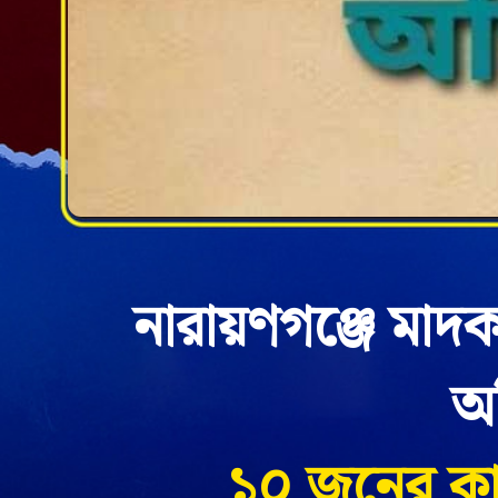
নারায়ণগঞ্জে মাদ
অ
১০ জনের কারা