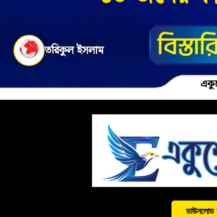
তরিকুল ইসলাম
একু
ডাউনলোড 