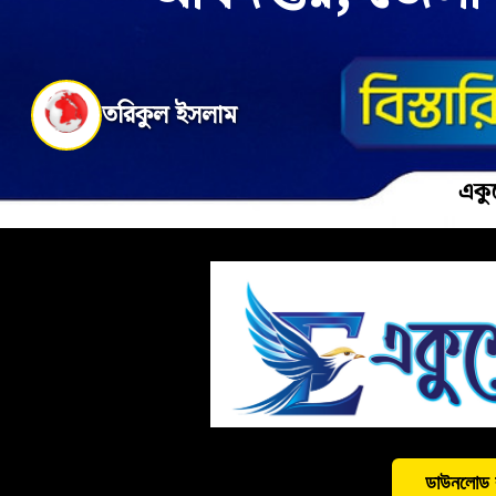
তরিকুল ইসলাম
একু
ডাউনলোড 