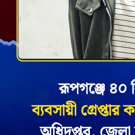
রূপগঞ্জে ৪০
ব্যবসায়ী গ্রেপ্তার ক
অধিদপ্তর, জেলা 