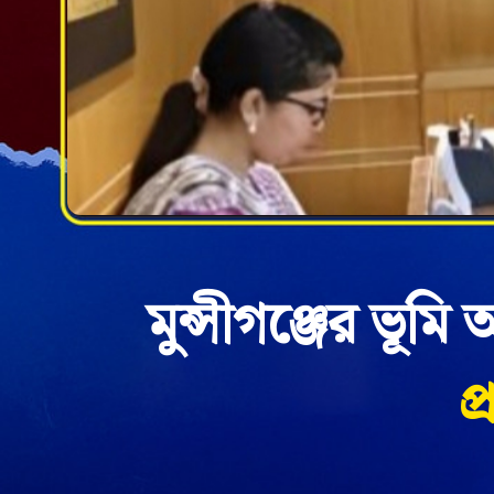
মুন্সীগঞ্জের ভূম
প