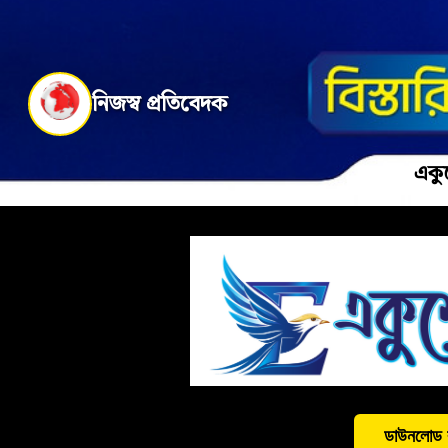
নিজস্ব প্রতিবেদক
একু
ডাউনলোড 