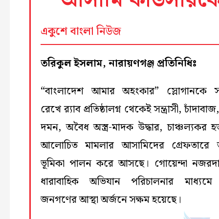
আসামি কাউসারকে গ্
একুশে বাংলা নিউজ
তরিকুল ইসলাম, নারায়ণগঞ্জ প্রতিনিধিঃ
“বাংলাদেশ আমার অহংকার” স্লোগানকে স
রেখে র‍্যাব প্রতিষ্ঠালগ্ন থেকেই সন্ত্রাসী, চাঁদাবাজ,
দমন, অবৈধ অস্ত্র-মাদক উদ্ধার, চাঞ্চল্যকর হত
আলোচিত মামলার আসামিদের গ্রেফতারে অ
ভূমিকা পালন করে আসছে। গোয়েন্দা নজরদ
ধারাবাহিক অভিযান পরিচালনার মাধ্যমে র
জনগণের আস্থা অর্জনে সক্ষম হয়েছে।