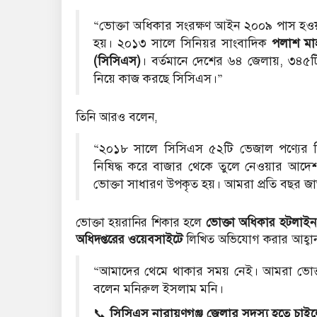
“ভোক্তা অধিকার সংরক্ষণ আইন ২০০৯ পাস হওয়ার
হয়। ২০১৩ সালে সিনিয়র সাংবাদিক
পলাশ মা
(সিসিএস)
। বর্তমানে দেশের ৬৪ জেলায়, ৩৪৫টি থ
নিয়ে কাজ করছে সিসিএস।”
তিনি আরও বলেন,
“২০১৮ সালে সিসিএস ৫২টি ভেজাল পণ্যের বি
নিষিদ্ধ করে বাজার থেকে তুলে নেওয়ার আদে
ভোক্তা সাধারণ উপকৃত হয়। আমরা প্রতি বছর জ
ভোক্তা হয়রানির শিকার হলে
ভোক্তা অধিকার হটলাই
অধিদপ্তরের ওয়েবসাইটে
লিখিত অভিযোগ করার আহ্বান
“আমাদের থেমে থাকার সময় নেই। আমরা ভোক্ত
বলেন মনিরুল ইসলাম মনি।
📞
সিসিএস নারায়ণগঞ্জ জেলার সদস্য হতে চা