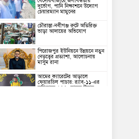
বৈদ্যেরবাজারে জলাবদ্ধতায়
দুর্ভোগ, পানি নিষ্কাশনে উদ্যোগ
চেয়ারম্যান মামুনের
চৌরাস্তা-নবীগঞ্জ রুটে অতিরিক্ত
ভাড়া আদায়ের অভিযোগ
পিরোজপুর ইউনিয়নে উন্নয়নে নতুন
নেতৃত্বের প্রত্যাশা, আলোচনায়
মাসুম রানা
আমের ক্যারেটের আড়ালে
ফেয়ারডিল পাচার: র‍্যাব-১১-এর
অভিযানে ৩৭৭ বোতল উদ্ধার,
গ্রেপ্তার ১
নারায়ণগঞ্জের সোনারগাঁ
উপজেলায় বিশেষ অভিযান চালিয়ে
৭ পুরিয়া হেরোইনসহ এক মাদক
ব্যবসায়ীকে গ্রেপ্তার করেছে
সোনারগাঁ থানা পুলিশ।