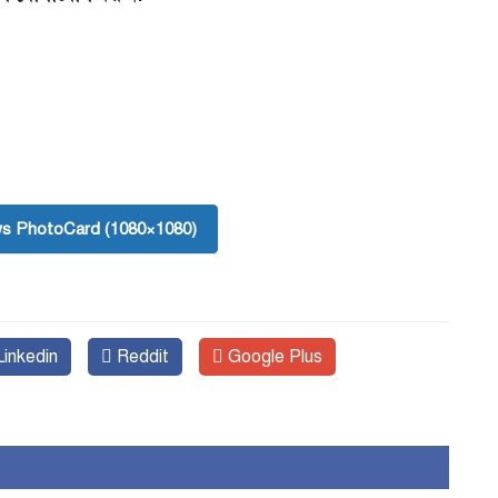
s PhotoCard (1080×1080)
inkedin
Reddit
Google Plus