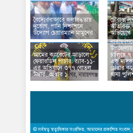
বৈদ্যেরবাজারে জলাবদ্ধতায়
চৌরাস্তা-ন
দুর্ভোগ, পানি নিষ্কাশনে
অতিরিক্ত
উদ্যোগ চেয়ারম্যান মামুনের
অভিযোগ
নারায়ণগঞ্
উপজেলায়
আমের ক্যারেটের আড়ালে
চালিয়ে ৭
ফেয়ারডিল পাচার: র‍্যাব-১১-
এক মাদক 
এর অভিযানে ৩৭৭ বোতল
গ্রেপ্তার 
উদ্ধার, গ্রেপ্তার ১
থানা পুলি
© সর্বস্বত্ব স্বত্বাধিকার সংরক্ষিত, আমাদের প্রকাশিত সংবাদ, 