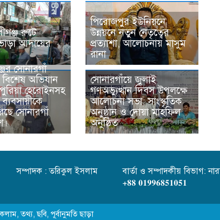
পিরোজপুর ইউনিয়নে
বীগঞ্জ রুটে
উন্নয়নে নতুন নেতৃত্বের
 ভাড়া আদায়ের
প্রত্যাশা, আলোচনায় মাসুম
রানা
জের সোনারগাঁ
 বিশেষ অভিযান
সোনারগাঁয়ে জুলাই
 পুরিয়া হেরোইনসহ
গণঅভ্যুত্থান দিবস উপলক্ষে
ব্যবসায়ীকে
আলোচনা সভা, সাংস্কৃতিক
করেছে সোনারগাঁ
অনুষ্ঠান ও দোয়া মাহফিল
শ।
অনুষ্ঠিত
সম্পাদক : তরিকুল ইসলাম
বার্তা ও সম্পাদকীয় বিভাগ: নারা
+𝟖𝟖 𝟎𝟏𝟗𝟗𝟔𝟖𝟓𝟏𝟎𝟓𝟏
কলাম, তথ্য, ছবি, পূর্বানুমতি ছাড়া