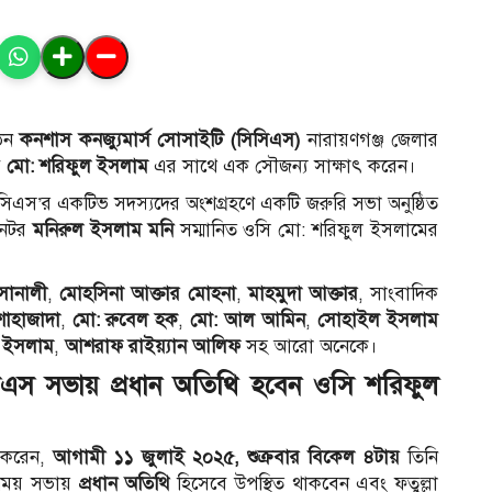
গঠন
কনশাস কনজ্যুমার্স সোসাইটি (সিসিএস)
নারায়ণগঞ্জ জেলার
ব
মো: শরিফুল ইসলাম
এর সাথে এক সৌজন্য সাক্ষাৎ করেন।
িসিএস’র একটিভ সদস্যদের অংশগ্রহণে একটি জরুরি সভা অনুষ্ঠিত
নেটর
মনিরুল ইসলাম মনি
সম্মানিত ওসি মো: শরিফুল ইসলামের
 সোনালী
,
মোহসিনা আক্তার মোহনা
,
মাহমুদা আক্তার
, সাংবাদিক
াহাজাদা
,
মো: রুবেল হক
,
মো: আল আমিন
,
সোহাইল ইসলাম
ল ইসলাম
,
আশরাফ রাইয়্যান আলিফ
সহ আরো অনেকে।
সিএস সভায় প্রধান অতিথি হবেন ওসি শরিফুল
 করেন,
আগামী ১১ জুলাই ২০২৫, শুক্রবার বিকেল ৪টায়
তিনি
িনিময় সভায়
প্রধান অতিথি
হিসেবে উপস্থিত থাকবেন এবং ফতুল্লা