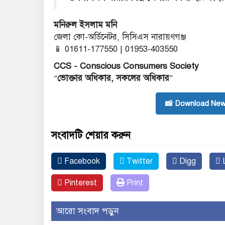
মনিরুল ইসলাম মনি
জেলা কো-অর্ডিনেটর, সিসিএস নারায়ণগঞ্জ
📱 01611-177550 | 01953-403550
CCS – Conscious Consumers Society
“
ভোক্তার অধিকার, সকলের অধিকার
”
📸 Download New
সংবাদটি শেয়ার করুন
Facebook
Twitter
Digg
L
Pinterest
Print
আরো সংবাদ পড়ুন