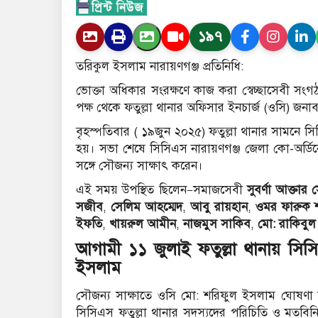
১৯৭
তরিকুল ইসলাম নারায়ণগঞ্জ প্রতিনিধি:
ভোক্তা অধিকার সংরক্ষণে কাজ করা স্বেচ্ছাসেবী সং
পক্ষ থেকে ফতুল্লা থানার অফিসার ইনচার্জ (ওসি) জনা
বৃহস্পতিবার ( ১৯জুন ২০২৫) ফতুল্লা থানার সামনে স
হয়। সভা শেষে সিসিএস নারায়ণগঞ্জ জেলা কো-অর্ডি
সঙ্গে সৌজন্য সাক্ষাৎ করেন।
এই সময় উপস্থিত ছিলেন—সমাজসেবী
সুবর্ণা আক্তার
সজীব
,
সেলিম আহম্মেদ
,
আবু রায়হান
,
ওমর ফারুক শ
ইফতি
,
খায়রুল আমীন
,
নাজমুস সাকিব
,
মো: রাকিবু
আগামী ১১ জুলাই ফতুল্লা থানায় সি
ইসলাম
সৌজন্য সাক্ষাতে ওসি মো: শরিফুল ইসলাম ঘোষণা
সিসিএস ফতুল্লা থানার সদস্যদের পরিচিতি ও মতব