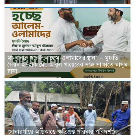
মা-বাবার পরেই আলেম-ওলামাদের স্থান” — মুফতি
সৈয়দ ইসহাক মো. আবুল খায়েরের সঙ্গে সাক্ষাতে মাসুম
রানা
সোনারগাঁয়ে অগ্নিকাণ্ডে ক্ষতিগ্রস্ত পরিবার পরিদর্শনে