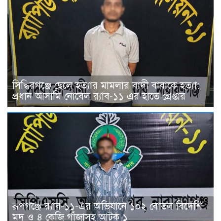
সিদ্ধিরগঞ্জে ছেলে হত্যার মামলার বাদী বাবাকে হত্যা:
প্রধান আসামি নোবেল র‍্যাব-১১ এর হাতে গ্রেপ্তার
রূপগঞ্জে র‍্যাব-১১-এর অভিযানে ১০২ বোতল বিদেশি
মদ ও ৪ কেজি গাঁজাসহ আটক ১