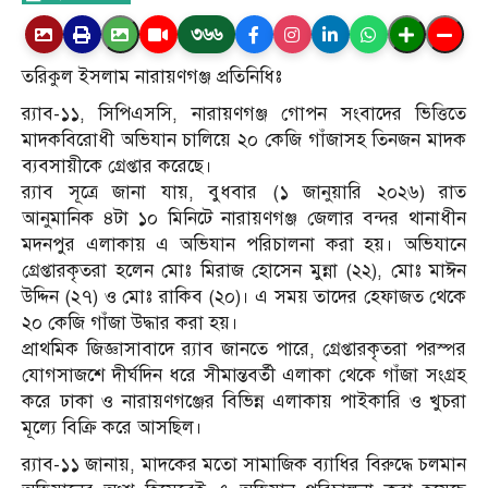
৩৬৬
তরিকুল ইসলাম নারায়ণগঞ্জ প্রতিনিধিঃ
র‍্যাব-১১, সিপিএসসি, নারায়ণগঞ্জ গোপন সংবাদের ভিত্তিতে
মাদকবিরোধী অভিযান চালিয়ে ২০ কেজি গাঁজাসহ তিনজন মাদক
ব্যবসায়ীকে গ্রেপ্তার করেছে।
র‍্যাব সূত্রে জানা যায়, বুধবার (১ জানুয়ারি ২০২৬) রাত
আনুমানিক ৪টা ১০ মিনিটে নারায়ণগঞ্জ জেলার বন্দর থানাধীন
মদনপুর এলাকায় এ অভিযান পরিচালনা করা হয়। অভিযানে
গ্রেপ্তারকৃতরা হলেন মোঃ মিরাজ হোসেন মুন্না (২২), মোঃ মাঈন
উদ্দিন (২৭) ও মোঃ রাকিব (২০)। এ সময় তাদের হেফাজত থেকে
২০ কেজি গাঁজা উদ্ধার করা হয়।
প্রাথমিক জিজ্ঞাসাবাদে র‍্যাব জানতে পারে, গ্রেপ্তারকৃতরা পরস্পর
যোগসাজশে দীর্ঘদিন ধরে সীমান্তবর্তী এলাকা থেকে গাঁজা সংগ্রহ
করে ঢাকা ও নারায়ণগঞ্জের বিভিন্ন এলাকায় পাইকারি ও খুচরা
মূল্যে বিক্রি করে আসছিল।
র‍্যাব-১১ জানায়, মাদকের মতো সামাজিক ব্যাধির বিরুদ্ধে চলমান