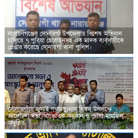
নারায়ণগঞ্জের সোনারগাঁ উপজেলায় বিশেষ অভিযান
চালিয়ে ৭ পুরিয়া হেরোইনসহ এক মাদক ব্যবসায়ীকে
গ্রেপ্তার করেছে সোনারগাঁ থানা পুলিশ।
সোনারগাঁয়ে জুলাই গণঅভ্যুত্থান দিবস উপলক্ষে
আলোচনা সভা, সাংস্কৃতিক অনুষ্ঠান ও দোয়া মাহফিল
অনুষ্ঠিত