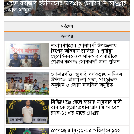
বৈদ্যেরবাজার ইউনিয়নের ভারপ্রাপ্ত চেয়ারম্যান আব্দুল্লাহ
আল মামুন
সর্বশেষ
জনপ্রিয়
নারায়ণগঞ্জের সোনারগাঁ উপজেলায়
বিশেষ অভিযান চালিয়ে ৭ পুরিয়া
হেরোইনসহ এক মাদক ব্যবসায়ীকে
গ্রেপ্তার করেছে সোনারগাঁ থানা পুলিশ।
সোনারগাঁয়ে জুলাই গণঅভ্যুত্থান দিবস
উপলক্ষে আলোচনা সভা, সাংস্কৃতিক
অনুষ্ঠান ও দোয়া মাহফিল অনুষ্ঠিত
সিদ্ধিরগঞ্জে ছেলে হত্যার মামলার বাদী
বাবাকে হত্যা: প্রধান আসামি নোবেল
র‍্যাব-১১ এর হাতে গ্রেপ্তার
রূপগঞ্জে র‍্যাব-১১-এর অভিযানে ১০২