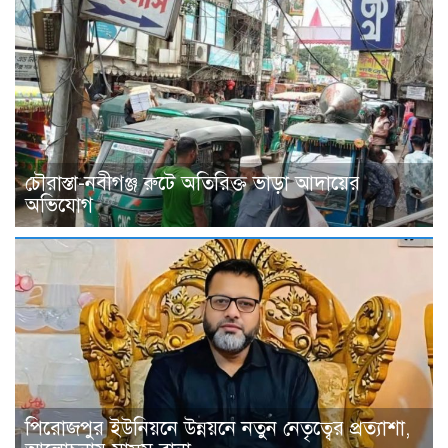
চৌরাস্তা-নবীগঞ্জ রুটে অতিরিক্ত ভাড়া আদায়ের
অভিযোগ
পিরোজপুর ইউনিয়নে উন্নয়নে নতুন নেতৃত্বের প্রত্যাশা,