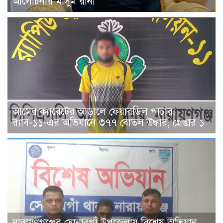
আলোচনায় মাসুম রানা
আমের ক্যারেটের আড়ালে ফেয়ারডিল পাচার:
র‍্যাব-১১-এর অভিযানে ৩৭৭ বোতল উদ্ধার, গ্রেপ্তার ১
নারায়ণগঞ্জের সোনারগাঁ উপজেলায় বিশেষ অভিযান