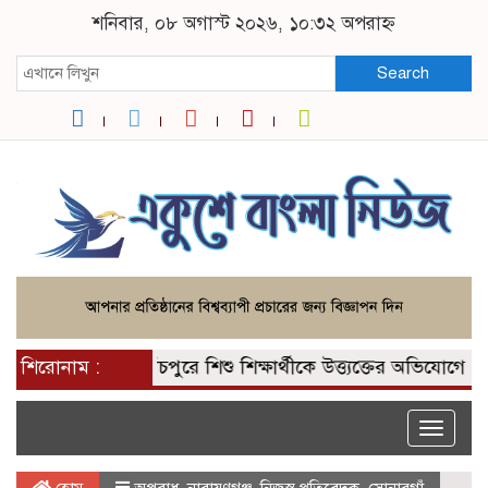
শনিবার, ০৮ অগাস্ট ২০২৬, ১০:৩২ অপরাহ্ন
Search
শিরোনাম :
কাঁচপুরে শিশু শিক্ষার্থীকে উত্ত্যক্তের অভিযোগে যুবক গ্র
Toggle
naviga