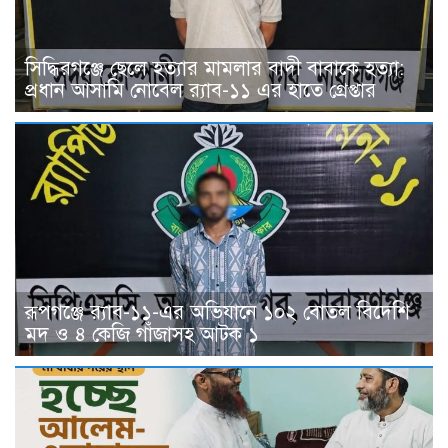
সিদ্ধিরগঞ্জে ছেলে হত্যার মামলার বাদী বাবাকে হত্যা:
প্রধান আসামি নোবেল র‍্যাব-১১ এর হাতে গ্রেপ্তার
রূপগঞ্জে র‍্যাব-১১-এর অভিযানে ১০২ বোতল বিদেশি
মদ ও ৪ কেজি গাঁজাসহ আটক ১