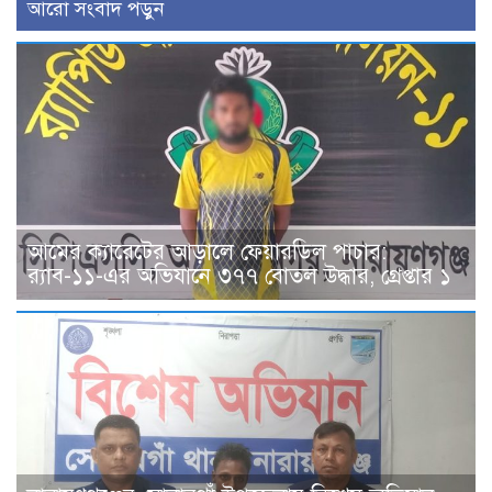
আরো সংবাদ পড়ুন
আমের ক্যারেটের আড়ালে ফেয়ারডিল পাচার:
র‍্যাব-১১-এর অভিযানে ৩৭৭ বোতল উদ্ধার, গ্রেপ্তার ১