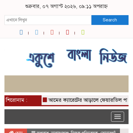
শুক্রবার, ০৭ অগাস্ট ২০২৬, ০৯:১১ অপরাহ্ন
Search
শিরোনাম :
আমের ক্যারেটের আড়ালে ফেয়ারডিল পাচার: র‍্
Toggle
naviga