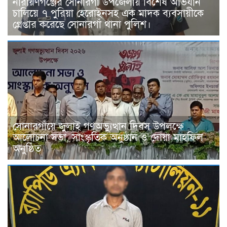
নারায়ণগঞ্জের সোনারগাঁ উপজেলায় বিশেষ অভিযান
চালিয়ে ৭ পুরিয়া হেরোইনসহ এক মাদক ব্যবসায়ীকে
গ্রেপ্তার করেছে সোনারগাঁ থানা পুলিশ।
সোনারগাঁয়ে জুলাই গণঅভ্যুত্থান দিবস উপলক্ষে
আলোচনা সভা, সাংস্কৃতিক অনুষ্ঠান ও দোয়া মাহফিল
অনুষ্ঠিত