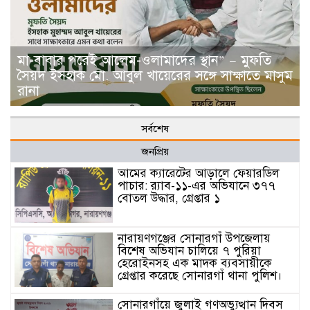
মা-বাবার পরেই আলেম-ওলামাদের স্থান” — মুফতি
সৈয়দ ইসহাক মো. আবুল খায়েরের সঙ্গে সাক্ষাতে মাসুম
রানা
সর্বশেষ
জনপ্রিয়
আমের ক্যারেটের আড়ালে ফেয়ারডিল
পাচার: র‍্যাব-১১-এর অভিযানে ৩৭৭
বোতল উদ্ধার, গ্রেপ্তার ১
নারায়ণগঞ্জের সোনারগাঁ উপজেলায়
বিশেষ অভিযান চালিয়ে ৭ পুরিয়া
হেরোইনসহ এক মাদক ব্যবসায়ীকে
গ্রেপ্তার করেছে সোনারগাঁ থানা পুলিশ।
সোনারগাঁয়ে জুলাই গণঅভ্যুত্থান দিবস