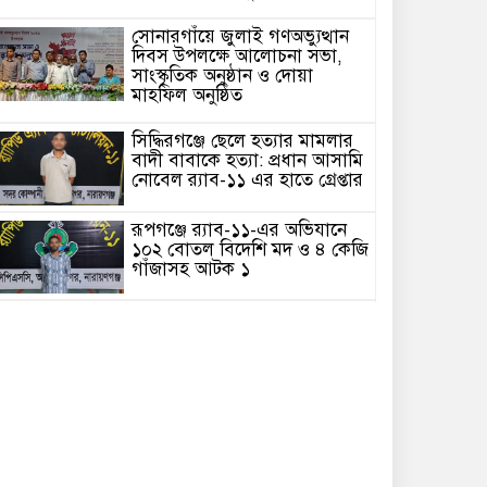
সোনারগাঁয়ে জুলাই গণঅভ্যুত্থান
দিবস উপলক্ষে আলোচনা সভা,
সাংস্কৃতিক অনুষ্ঠান ও দোয়া
মাহফিল অনুষ্ঠিত
সিদ্ধিরগঞ্জে ছেলে হত্যার মামলার
বাদী বাবাকে হত্যা: প্রধান আসামি
নোবেল র‍্যাব-১১ এর হাতে গ্রেপ্তার
রূপগঞ্জে র‍্যাব-১১-এর অভিযানে
১০২ বোতল বিদেশি মদ ও ৪ কেজি
গাঁজাসহ আটক ১
মা-বাবার পরেই আলেম-
ওলামাদের স্থান” — মুফতি সৈয়দ
ইসহাক মো. আবুল খায়েরের সঙ্গে
সাক্ষাতে মাসুম রানা
সোনারগাঁয়ে অগ্নিকাণ্ডে ক্ষতিগ্রস্ত
পরিবার পরিদর্শনে বৈদ্যেরবাজার
ইউনিয়নের ভারপ্রাপ্ত চেয়ারম্যান
আব্দুল্লাহ আল মামুন