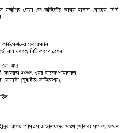
 লক্ষ্মীপুর জেলা কো-অর্ডিনেটর আবুল হাসান সোহেল, যিনি
ন।
ফাউন্ডেশনের চেয়ারম্যান
র্ড, নারায়ণগঞ্জ সিটি করপোরেশন
ো: প্রান্ত,
ুদী, কামরুল
হাসান
,
ওমর ফারুক শাহাজাদা
তার সোনালী (সুবাইতা ফাউন্ডেশন),
সাউদ
।
াহীনুর আলম সিসিএস প্রতিনিধিদের সাথে সৌজন্য সাক্ষাৎ করেন