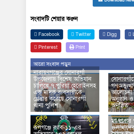
📸 Download New
সংবাদটি শেয়ার করুন
Facebook
Twitter
Digg
L
Pinterest
Print
আরো সংবাদ পড়ুন
নারায়ণগঞ্জের সোনারগাঁ
উপজেলায় বিশেষ অভিযান
সোনারগাঁয়
চালিয়ে ৭ পুরিয়া হেরোইনসহ
গণঅভ্যুত্
এক মাদক ব্যবসায়ীকে
আলোচনা স
গ্রেপ্তার করেছে সোনারগাঁ
অনুষ্ঠান 
থানা পুলিশ।
অনুষ্ঠিত
মা-বাবার
রূপগঞ্জে র‍্যাব-১১-এর
ওলামাদের 