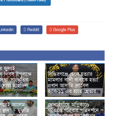
s PhotoCard (1080×1080)
inkedin
Reddit
Google Plus
ে জুলাই
থান দিবস উপলক্ষে
সিদ্ধিরগঞ্জে ছেলে হত্যার
ভা, সাংস্কৃতিক
মামলার বাদী বাবাকে হত্যা:
ও দোয়া মাহফিল
প্রধান আসামি নোবেল
র‍্যাব-১১ এর হাতে গ্রেপ্তার
 পরেই আলেম-
সোনারগাঁয়ে অগ্নিকাণ্ডে
স্থান” — মুফতি
ক্ষতিগ্রস্ত পরিবার পরিদর্শনে