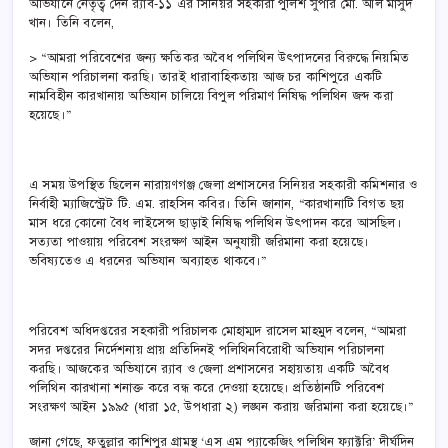
অভিযানে নেতৃত্ব দেন র‌্যাব-১১ এর সিনিয়র সহকারী পুলিশ সুপার মো. আল মাসুদ
খান। তিনি বলেন,
> “আমরা পরিবেশের জন্য ক্ষতিকর অবৈধ পলিথিন উৎপাদনের বিরুদ্ধে নিয়মিত
অভিযান পরিচালনা করছি। তারই ধারাবাহিকতায় আজ চর কাশিপুরে একটি
নামবিহীন কারখানায় অভিযান চালিয়ে বিপুল পরিমাণ নিষিদ্ধ পলিথিন জব্দ করা
হয়েছে।”
এ সময় উপস্থিত ছিলেন নারায়ণগঞ্জ জেলা প্রশাসনের সিনিয়র সহকারী কমিশনার ও
নির্বাহী ম্যাজিস্ট্রেট টি. এম. রাহসিন কবির। তিনি জানান, “কারখানাটি বিগত ছয়
মাস ধরে কোনো বৈধ লাইসেন্স ছাড়াই নিষিদ্ধ পলিথিন উৎপাদন করে আসছিল।
সত্যতা পাওয়ায় পরিবেশ সংরক্ষণ আইন অনুযায়ী জরিমানা করা হয়েছে।
ভবিষ্যতেও এ ধরনের অভিযান অব্যাহত থাকবে।”
পরিবেশ অধিদপ্তরের সহকারী পরিচালক মোহাম্মদ রাসেল মাহমুদ বলেন, “আমরা
সদর দপ্তরের নির্দেশনায় প্রায় প্রতিদিনই পলিথিনবিরোধী অভিযান পরিচালনা
করছি। আজকের অভিযানে র‌্যাব ও জেলা প্রশাসনের সহায়তায় একটি অবৈধ
পলিথিন কারখানা শনাক্ত করে বন্ধ করে দেওয়া হয়েছে। প্রতিষ্ঠানটি পরিবেশ
সংরক্ষণ আইন ১৯৯৫ (ধারা ১৫, উপধারা ২) লঙ্ঘন করায় জরিমানা করা হয়েছে।”
জানা গেছে, ফতুল্লার কাশিপুর গ্রামস্থ ‘এস এম প্যাকেজিং পলিথিন ফ্যাক্টরি’ দীর্ঘদিন