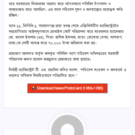
ধরে সরকারের নিষেধাজ্ঞা অমান্য করে অবৈধভাবে পলিথিন উৎপাদন ও
বাজারজাত করে আসছিল। এর ফলে পরিবেশ দূষণ ও জনস্বাস্থ্যের মারাত্মক ক্ষতি
হচ্ছিল।
র‌্যাব-১১, সিপিসি-১, নারায়ণগঞ্জ ছায়া তদন্ত শেষে এক্সিকিউটিভ ম্যাজিস্ট্রেটের
সহযোগিতায় আইনানুগভাবে মোবাইল কোর্ট পরিচালনা করে কারখানার ম্যানেজার
মো. রুবেল ইসলাম (৪৫), পিতা- হানিফ ইসলাম, মাতা- রোকেয়া বেগম, লালবাগ,
ঢাকা-কে দোষী সাব্যস্ত করে ৭০,০০০ টাকা জরিমানা করা হয়।
ভ্রাম্যমাণ আদালত কর্তৃক জব্দকৃত পলিথিন ব্যাগ পরিবেশ অধিদপ্তরের সহকারী
পরিচালক জনাব রাসেল মাহমুদের হেফাজতে রাখা হয়েছে।
নির্বাহী ম্যাজিস্ট্রেট টি. এম. রাহসিন কবির বলেন, “পরিবেশ সংরক্ষণ ও জনস্বার্থে এ
ধরনের অভিযান নিয়মিতভাবে পরিচালিত হবে।”
Download News PhotoCard (1080×1080)