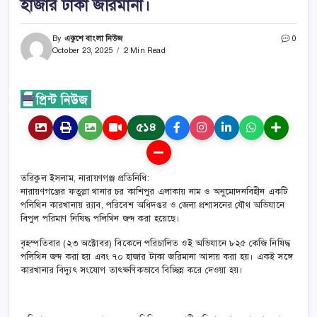
হাজার টাকা জরিমানা।
By
একুশে বাংলা নিউজ
0
October 23, 2025
2 Min Read
৫১৪
তরিকুল ইসলাম, নারায়ণগঞ্জ প্রতিনিধি:
নারায়ণগঞ্জের ফতুল্লা থানার চর কাশিপুর এলাকায় নাম ও অনুমোদনবিহীন একটি
পলিথিন কারখানায় র‌্যাব, পরিবেশ অধিদপ্তর ও জেলা প্রশাসনের যৌথ অভিযানে
বিপুল পরিমাণ নিষিদ্ধ পলিথিন জব্দ করা হয়েছে।
বৃহস্পতিবার (২৩ অক্টোবর) বিকেলে পরিচালিত ওই অভিযানে ৮২৫ কেজি নিষিদ্ধ
পলিথিন জব্দ করা হয় এবং ৭০ হাজার টাকা জরিমানা আদায় করা হয়। একই সঙ্গে
কারখানার বিদ্যুৎ সংযোগ তাৎক্ষণিকভাবে বিচ্ছিন্ন করে দেওয়া হয়।