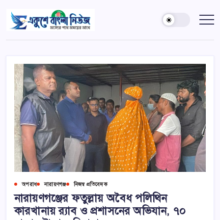
Skip
to
একুশে
সত্যের
content
পথে
বাংলা
সময়ের
নিউজ
সাথে
অপরাধ
নারায়ণগঞ্জ
নিজস্ব প্রতিবেদক
নারায়ণগঞ্জের ফতুল্লায় অবৈধ পলিথিন
কারখানায় র‍্যাব ও প্রশাসনের অভিযান, ৭০