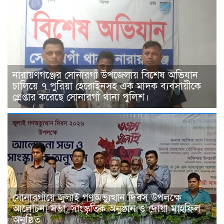
নারায়ণগঞ্জের সোনারগাঁ উপজেলায় বিশেষ অভিযান
চালিয়ে ৭ পুরিয়া হেরোইনসহ এক মাদক ব্যবসায়ীকে
গ্রেপ্তার করেছে সোনারগাঁ থানা পুলিশ।
সোনারগাঁয়ে জুলাই গণঅভ্যুত্থান দিবস উপলক্ষে
আলোচনা সভা, সাংস্কৃতিক অনুষ্ঠান ও দোয়া মাহফিল
অনুষ্ঠিত