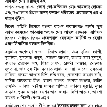
অফিসার মোঃ রিয়াজুল হক
,
স্বাগত বক্তব্য রাখেন
কোর্স কো-অর্ডিনেটর মোঃ আমজাদ হোসেন
এবং সঞ্চালনায় ছিলেন
মানব কল্যাণ পরিষদের চেয়ারম্যান এম এ
মান্নান ভূঁইয়া
।
বিশেষ অতিথি হিসেবে বক্তব্য রাখেন
নারায়ণগঞ্জ গার্লস স্কুল
অ্যান্ড কলেজের ভারপ্রাপ্ত অধ্যক্ষ মোঃ আব্দুল রাজ্জাক
। প্রশিক্ষক
হিসেবে উপস্থিত ছিলেন
প্রফেশনাল মেকআপ আর্টিস্ট ও হেয়ার
এক্সপার্ট নাসিমা রহমান সিনথিয়া
।
অনুষ্ঠানে অংশগ্রহণ করেন— দিনাত জাহান, উম্মে সুফিয়া হ্যাপী,
সুমাইয়া, মুসলেমা খাতুন, সোহানা আক্তার, জান্নাত আরা মুনমুন,
নুসরাত হোসেন নিশু, লিজা বেগম, রেশমী আক্তার, মেহনাজ
সুলতানা, জান্নাতুল মীম, নুসরাত জাহান সাদিয়া, আবেদা সুলতানা
লামিয়া, নাজমা আক্তার নিশি, ইতি বর্মন, রোকসানা আক্তার কলি,
সাদিয়া আফরোজ স্নিগ্ধা, চায়না আক্তার, আসমা আক্তার, জারিন
তাসনিম আনিশা, মাইশা মালিহা পুষ্পিতা, নাবিলা মুস্তারি, নূপুর
আক্তার, পুনম আক্তার, রওশন আরা জাহান, লিপি আক্তার, আয়শা
আক্তার ও শিউলী বেগম প্রমুখ।
অনুষ্ঠানের শেষ পর্বে নারী উদ্যোক্তা
ইসরাত জাহান মুনা
তার হাতে