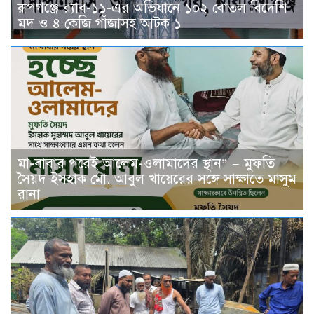
রূপগঞ্জে র‍্যাব-১১-এর অভিযানে ১০২ বোতল বিদেশি
মদ ও ৪ কেজি গাঁজাসহ আটক ১
মা-বাবার পরেই আলেম-ওলামাদের স্থান” — মুফতি
সৈয়দ ইসহাক মো. আবুল খায়েরের সঙ্গে সাক্ষাতে মাসুম
রানা