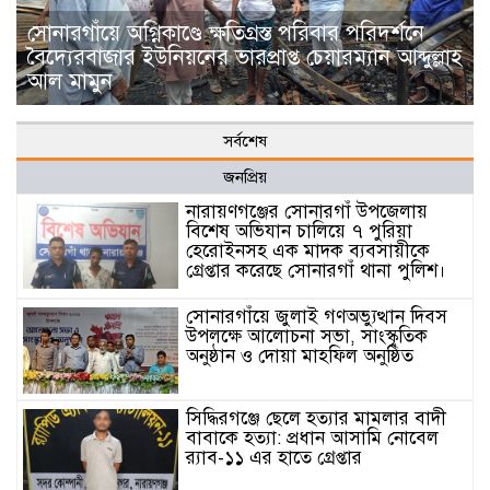
সোনারগাঁয়ে অগ্নিকাণ্ডে ক্ষতিগ্রস্ত পরিবার পরিদর্শনে
বৈদ্যেরবাজার ইউনিয়নের ভারপ্রাপ্ত চেয়ারম্যান আব্দুল্লাহ
আল মামুন
সর্বশেষ
জনপ্রিয়
নারায়ণগঞ্জের সোনারগাঁ উপজেলায়
বিশেষ অভিযান চালিয়ে ৭ পুরিয়া
হেরোইনসহ এক মাদক ব্যবসায়ীকে
গ্রেপ্তার করেছে সোনারগাঁ থানা পুলিশ।
সোনারগাঁয়ে জুলাই গণঅভ্যুত্থান দিবস
উপলক্ষে আলোচনা সভা, সাংস্কৃতিক
অনুষ্ঠান ও দোয়া মাহফিল অনুষ্ঠিত
সিদ্ধিরগঞ্জে ছেলে হত্যার মামলার বাদী
বাবাকে হত্যা: প্রধান আসামি নোবেল
র‍্যাব-১১ এর হাতে গ্রেপ্তার