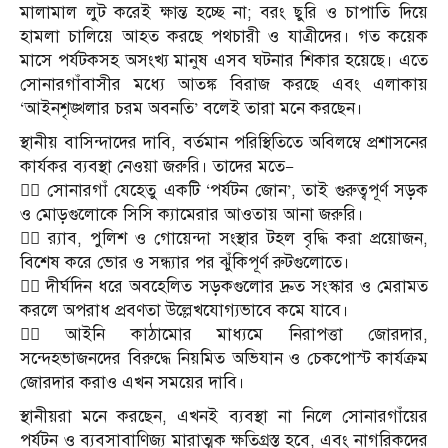
মালামাল লুট করেই ক্ষান্ত হচ্ছে না; বরং ছুরি ও চাপাতি দিয়ে
হামলা চালিয়ে আহত করছে পথচারী ও যাত্রীদের। গত কয়েক
মাসে পর্যটকসহ অসংখ্য মানুষ এসব ঘটনার শিকার হয়েছে। এতে
সোনারগাঁবাসীর মধ্যে আতঙ্ক বিরাজ করছে এবং এলাকায়
‘আইনশৃঙ্খলার চরম অবনতি’ বলেই তারা মনে করছেন।
স্থানীয় বাসিন্দাদের দাবি, বর্তমান পরিস্থিতিতে অবিলম্বে প্রশাসনের
কার্যকর ব্যবস্থা নেওয়া জরুরি। তাদের মতে—
১️⃣ সোনারগাঁ যেহেতু একটি ‘পর্যটন জোন’, তাই গুরুত্বপূর্ণ সড়ক
ও মোড়গুলোকে সিসি ক্যামেরার আওতায় আনা জরুরি।
২️⃣ র‍্যাব, পুলিশ ও গোয়েন্দা সংস্থার টহল বৃদ্ধি করা প্রয়োজন,
বিশেষ করে ভোর ও সন্ধ্যার পর ঝুঁকিপূর্ণ রুটগুলোতে।
৩️⃣ দীর্ঘদিন ধরে অবহেলিত সড়কগুলোর দ্রুত সংস্কার ও মেরামত
করলে অপরাধ প্রবণতা উল্লেখযোগ্যভাবে কমে যাবে।
৪️⃣ আইনি কাঠামোর মাধ্যমে নিরাপত্তা জোরদার,
সন্দেহভাজনদের বিরুদ্ধে নিয়মিত অভিযান ও চেকপোস্ট কার্যক্রম
জোরদার করাও এখন সময়ের দাবি।
স্থানীয়রা মনে করছেন, এখনই ব্যবস্থা না নিলে সোনারগাঁয়ের
পর্যটন ও ব্যবসাবাণিজ্য মারাত্মক ক্ষতিগ্রস্ত হবে, এবং নাগরিকদের