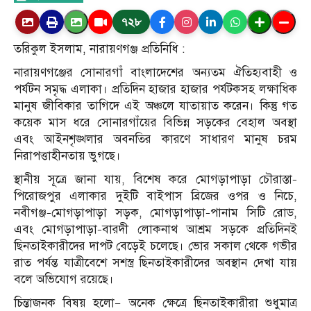
৭২৮
তরিকুল ইসলাম, নারায়ণগঞ্জ প্রতিনিধি :
নারায়ণগঞ্জের সোনারগাঁ বাংলাদেশের অন্যতম ঐতিহ্যবাহী ও
পর্যটন সমৃদ্ধ এলাকা। প্রতিদিন হাজার হাজার পর্যটকসহ লক্ষাধিক
মানুষ জীবিকার তাগিদে এই অঞ্চলে যাতায়াত করেন। কিন্তু গত
কয়েক মাস ধরে সোনারগাঁয়ের বিভিন্ন সড়কের বেহাল অবস্থা
এবং আইনশৃঙ্খলার অবনতির কারণে সাধারণ মানুষ চরম
নিরাপত্তাহীনতায় ভুগছে।
স্থানীয় সূত্রে জানা যায়, বিশেষ করে মোগড়াপাড়া চৌরাস্তা–
পিরোজপুর এলাকার দুইটি বাইপাস ব্রিজের ওপর ও নিচে,
নবীগঞ্জ–মোগড়াপাড়া সড়ক, মোগড়াপাড়া–পানাম সিটি রোড,
এবং মোগড়াপাড়া–বারদী লোকনাথ আশ্রম সড়কে প্রতিদিনই
ছিনতাইকারীদের দাপট বেড়েই চলেছে। ভোর সকাল থেকে গভীর
রাত পর্যন্ত যাত্রীবেশে সশস্ত্র ছিনতাইকারীদের অবস্থান দেখা যায়
বলে অভিযোগ রয়েছে।
চিন্তাজনক বিষয় হলো— অনেক ক্ষেত্রে ছিনতাইকারীরা শুধুমাত্র