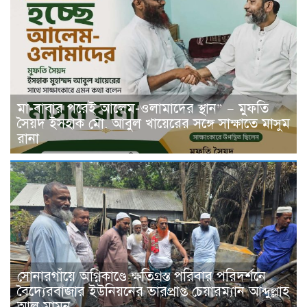
মা-বাবার পরেই আলেম-ওলামাদের স্থান” — মুফতি
সৈয়দ ইসহাক মো. আবুল খায়েরের সঙ্গে সাক্ষাতে মাসুম
রানা
সোনারগাঁয়ে অগ্নিকাণ্ডে ক্ষতিগ্রস্ত পরিবার পরিদর্শনে
বৈদ্যেরবাজার ইউনিয়নের ভারপ্রাপ্ত চেয়ারম্যান আব্দুল্লাহ
আল মামুন