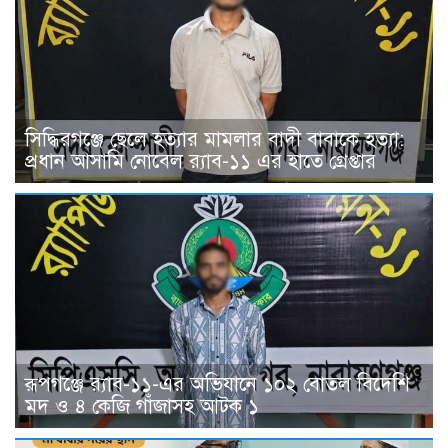
সিদ্ধিরগঞ্জে ছেলে হত্যার মামলার বাদী বাবাকে হত্যা:
প্রধান আসামি নোবেল র‍্যাব-১১ এর হাতে গ্রেপ্তার
রূপগঞ্জে র‍্যাব-১১-এর অভিযানে ১০২ বোতল বিদেশি
মদ ও ৪ কেজি গাঁজাসহ আটক ১