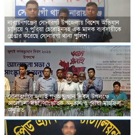
নারায়ণগঞ্জের সোনারগাঁ উপজেলায় বিশেষ অভিযান
চালিয়ে ৭ পুরিয়া হেরোইনসহ এক মাদক ব্যবসায়ীকে
গ্রেপ্তার করেছে সোনারগাঁ থানা পুলিশ।
সোনারগাঁয়ে জুলাই গণঅভ্যুত্থান দিবস উপলক্ষে
আলোচনা সভা, সাংস্কৃতিক অনুষ্ঠান ও দোয়া মাহফিল
অনুষ্ঠিত