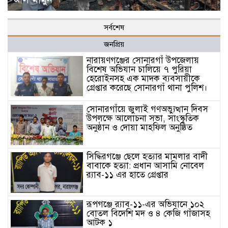
সর্বশেষ
জনপ্রিয়
নারায়ণগঞ্জের সোনারগাঁ উপজেলায়
বিশেষ অভিযান চালিয়ে ৭ পুরিয়া
হেরোইনসহ এক মাদক ব্যবসায়ীকে
গ্রেপ্তার করেছে সোনারগাঁ থানা পুলিশ।
সোনারগাঁয়ে জুলাই গণঅভ্যুত্থান দিবস
উপলক্ষে আলোচনা সভা, সাংস্কৃতিক
অনুষ্ঠান ও দোয়া মাহফিল অনুষ্ঠিত
সিদ্ধিরগঞ্জে ছেলে হত্যার মামলার বাদী
বাবাকে হত্যা: প্রধান আসামি নোবেল
র‍্যাব-১১ এর হাতে গ্রেপ্তার
রূপগঞ্জে র‍্যাব-১১-এর অভিযানে ১০২
বোতল বিদেশি মদ ও ৪ কেজি গাঁজাসহ
আটক ১