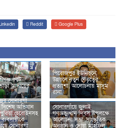
inkedin
Reddit
Google Plus
পিরোজপুর ইউনিয়নে
বীগঞ্জ রুটে
উন্নয়নে নতুন নেতৃত্বের
 ভাড়া আদায়ের
প্রত্যাশা, আলোচনায় মাসুম
রানা
জের সোনারগাঁ
 বিশেষ অভিযান
সোনারগাঁয়ে জুলাই
 পুরিয়া হেরোইনসহ
গণঅভ্যুত্থান দিবস উপলক্ষে
ব্যবসায়ীকে
আলোচনা সভা, সাংস্কৃতিক
করেছে সোনারগাঁ
অনুষ্ঠান ও দোয়া মাহফিল