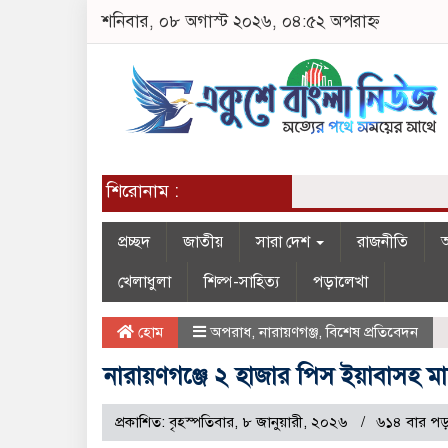
শনিবার, ০৮ অগাস্ট ২০২৬, ০৪:৫২ অপরাহ্ন
শিরোনাম :
প্রচ্ছদ
জাতীয়
সারা দেশ
রাজনীতি
অ
খেলাধুলা
শিল্প-সাহিত্য
পড়ালেখা
হোম
অপরাধ
,
নারায়ণগঞ্জ
,
বিশেষ প্রতিবেদন
নারায়ণগঞ্জে ২ হাজার পিস ইয়াবাসহ মাদক
প্রকাশিত: বৃহস্পতিবার, ৮ জানুয়ারী, ২০২৬
৬১৪ বার পড়