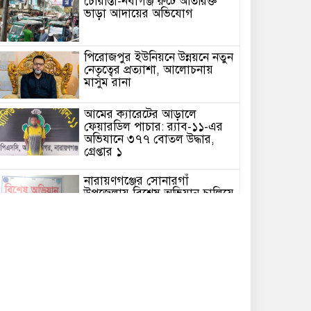
চৌরাস্তা-নবীগঞ্জ রুটে অতিরিক্ত
ভাড়া আদায়ের অভিযোগ
পিরোজপুর ইউনিয়নে উন্নয়নে নতুন
নেতৃত্বের প্রত্যাশা, আলোচনায়
মাসুম রানা
আমের ক্যারেটের আড়ালে
ফেয়ারডিল পাচার: র‍্যাব-১১-এর
অভিযানে ৩৭৭ বোতল উদ্ধার,
গ্রেপ্তার ১
নারায়ণগঞ্জের সোনারগাঁ
উপজেলায় বিশেষ অভিযান চালিয়ে
৭ পুরিয়া হেরোইনসহ এক মাদক
ব্যবসায়ীকে গ্রেপ্তার করেছে
সোনারগাঁ থানা পুলিশ।
সোনারগাঁয়ে জুলাই গণঅভ্যুত্থান
দিবস উপলক্ষে আলোচনা সভা,
সাংস্কৃতিক অনুষ্ঠান ও দোয়া
মাহফিল অনুষ্ঠিত