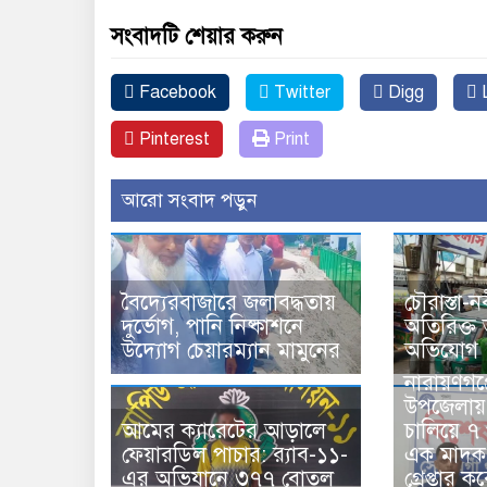
সংবাদটি শেয়ার করুন
Facebook
Twitter
Digg
L
Pinterest
Print
আরো সংবাদ পড়ুন
বৈদ্যেরবাজারে জলাবদ্ধতায়
চৌরাস্তা-ন
দুর্ভোগ, পানি নিষ্কাশনে
অতিরিক্ত
উদ্যোগ চেয়ারম্যান মামুনের
অভিযোগ
নারায়ণগঞ্
উপজেলায়
আমের ক্যারেটের আড়ালে
চালিয়ে ৭
ফেয়ারডিল পাচার: র‍্যাব-১১-
এক মাদক 
এর অভিযানে ৩৭৭ বোতল
গ্রেপ্তার 