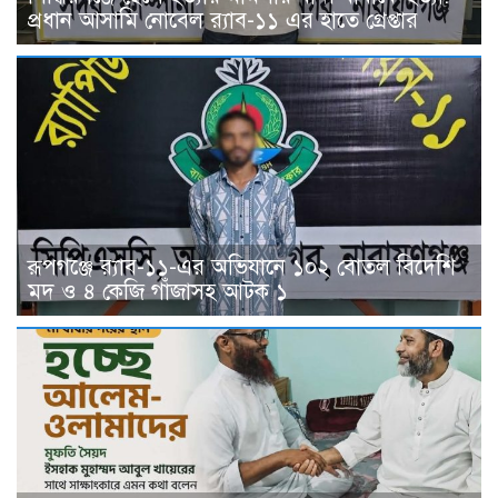
প্রধান আসামি নোবেল র‍্যাব-১১ এর হাতে গ্রেপ্তার
রূপগঞ্জে র‍্যাব-১১-এর অভিযানে ১০২ বোতল বিদেশি
মদ ও ৪ কেজি গাঁজাসহ আটক ১