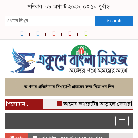
শনিবার, ০৮ অগাস্ট ২০২৬, ০৩:১০ পূর্বাহ্ন
Search
শিরোনাম :
আমের ক্যারেটের আড়ালে ফেয়ারডিল পাচা
Toggle
naviga