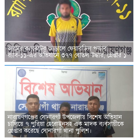
আমের ক্যারেটের আড়ালে ফেয়ারডিল পাচার:
র‍্যাব-১১-এর অভিযানে ৩৭৭ বোতল উদ্ধার, গ্রেপ্তার ১
নারায়ণগঞ্জের সোনারগাঁ উপজেলায় বিশেষ অভিযান
চালিয়ে ৭ পুরিয়া হেরোইনসহ এক মাদক ব্যবসায়ীকে
গ্রেপ্তার করেছে সোনারগাঁ থানা পুলিশ।