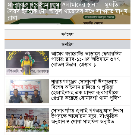
মা-বাবার পরেই আলেম-ওলামাদের স্থান” — মুফতি
সৈয়দ ইসহাক মো. আবুল খায়েরের সঙ্গে সাক্ষাতে মাসুম
রানা
সর্বশেষ
জনপ্রিয়
আমের ক্যারেটের আড়ালে ফেয়ারডিল
পাচার: র‍্যাব-১১-এর অভিযানে ৩৭৭
বোতল উদ্ধার, গ্রেপ্তার ১
নারায়ণগঞ্জের সোনারগাঁ উপজেলায়
বিশেষ অভিযান চালিয়ে ৭ পুরিয়া
হেরোইনসহ এক মাদক ব্যবসায়ীকে
গ্রেপ্তার করেছে সোনারগাঁ থানা পুলিশ।
সোনারগাঁয়ে জুলাই গণঅভ্যুত্থান দিবস
উপলক্ষে আলোচনা সভা, সাংস্কৃতিক
অনুষ্ঠান ও দোয়া মাহফিল অনুষ্ঠিত