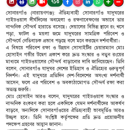
৭১৩
সোনারগাঁও (নারায়ণগঞ্জ): ঐতিহ্যবাহী সোনারগাঁও যাদুঘরের
গাইডওয়াল দীর্ঘদিনের অবহেলা ও রক্ষণাবেক্ষণের অভাবে তার
নান্দনিক সৌন্দর্য হারাতে বসেছে। দেয়ালের বিভিন্ন স্থানে রং খসে
পড়া, ফাটল ও ময়লা জমে যাদুঘরের সামগ্রিক পরিবেশ ও
সৌন্দর্যে নেতিবাচক প্রভাব পড়ছে বলে মনে করছেন দর্শনার্থীরা।
এ বিষয়ে পরিবেশ রক্ষা ও উন্নয়ন সোসাইটির চেয়ারম্যান মোঃ
হোসাইন গভীর উদ্বেগ প্রকাশ করে দ্রুত সংস্কার ও নতুন রংয়ের
মাধ্যমে গাইডওয়ালের সৌন্দর্য বাড়ানোর দাবি জানিয়েছেন। তিনি
বলেন, সোনারগাঁও যাদুঘর দেশের ইতিহাস ও ঐতিহ্যের গুরুত্বপূর্ণ
নিদর্শন। এই যাদুঘরে প্রতিদিন দেশ-বিদেশের অসংখ্য দর্শনার্থী
আসেন, ফলে এর পরিবেশ ও অবকাঠামোগত সৌন্দর্য রক্ষা করা
অত্যন্ত জরুরি।
মোঃ হোসাইন আরও বলেন, যাদুঘরের গাইডওয়াল সংস্কার ও
নান্দনিক রংকরণ করা হলে একদিকে যেমন দর্শনার্থীদের আকর্ষণ
বাড়বে, অন্যদিকে সোনারগাঁওয়ের ঐতিহ্যবাহী ভাবমূর্তিও আরও
উজ্জ্বল হবে। তিনি সংশ্লিষ্ট কর্তৃপক্ষের প্রতি দ্রুত প্রয়োজনীয়
পদক্ষেপ গ্রহণের আহ্বান জানান।