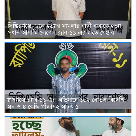
সিদ্ধিরগঞ্জে ছেলে হত্যার মামলার বাদী বাবাকে হত্যা:
প্রধান আসামি নোবেল র‍্যাব-১১ এর হাতে গ্রেপ্তার
রূপগঞ্জে র‍্যাব-১১-এর অভিযানে ১০২ বোতল বিদেশি
মদ ও ৪ কেজি গাঁজাসহ আটক ১