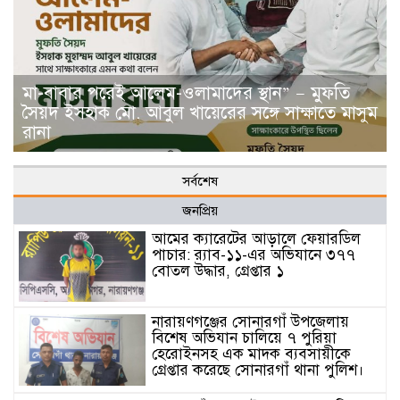
মা-বাবার পরেই আলেম-ওলামাদের স্থান” — মুফতি
সৈয়দ ইসহাক মো. আবুল খায়েরের সঙ্গে সাক্ষাতে মাসুম
রানা
সর্বশেষ
জনপ্রিয়
আমের ক্যারেটের আড়ালে ফেয়ারডিল
পাচার: র‍্যাব-১১-এর অভিযানে ৩৭৭
বোতল উদ্ধার, গ্রেপ্তার ১
নারায়ণগঞ্জের সোনারগাঁ উপজেলায়
বিশেষ অভিযান চালিয়ে ৭ পুরিয়া
হেরোইনসহ এক মাদক ব্যবসায়ীকে
গ্রেপ্তার করেছে সোনারগাঁ থানা পুলিশ।