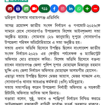
৭১১
তরিকুল ইসলাম নারায়ণগঞ্জ প্রতিনিধি:
আসন্ন ত্রয়োদশ জাতীয় সংসদ নির্বাচন ও গণভোট–২০২৬কে
সামনে রেখে সোনারগাঁও উপজেলায় বিশেষ আইনশৃঙ্খলা সভা
অনুষ্ঠিত হয়েছে। সোমবার (২৬ জানুয়ারি) দুপুরে সোনারগাঁও
উপজেলা পরিষদ অডিটোরিয়ামে এ সভা অনুষ্ঠিত হয়।
সভায় প্রধান অতিথি হিসেবে উপস্থিত ছিলেন বাংলাদেশ জাতীয়
সংসদ নির্বাচন–২০২৬ এর কেন্দ্রীয় পর্যবেক্ষক ও ম্যাজিস্ট্রেট
অফিসার মোঃ রায়হান কবির। বিশেষ অতিথি হিসেবে বক্তব্য
রাখেন নারায়ণগঞ্জ জেলা পুলিশ সুপার মোহাম্মদ মিজানুর রহমান
মুন্সি এবং জেলা নির্বাচন অফিসার মোহাম্মদ আলমগীর হোসেন।
এছাড়া সভায় উপস্থিত ছিলেন মেজর আয়াস, মেজর সাজ্জাদ এবং
সোনারগাঁও থানার ভারপ্রাপ্ত কর্মকর্তা (ওসি) মহিবুল্লাহ।
সভায় সভাপতিত্ব করেন উপজেলা নির্বাহী অফিসার ও সহকারী
রিটার্নিং অফিসার আসিফ আল জিনাত।
বক্তারা বলেন, সুষ্ঠু, অবাধ ও শান্তিপূর্ণ নির্বাচন নিশ্চিত করতে
আইনশৃঙ্খলা রক্ষাকারী বাহিনী সর্বোচ্চ সতর্ক অবস্থানে থাকবে।