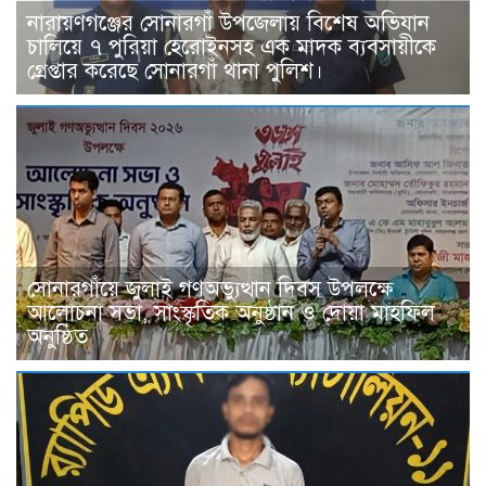
নারায়ণগঞ্জের সোনারগাঁ উপজেলায় বিশেষ অভিযান
চালিয়ে ৭ পুরিয়া হেরোইনসহ এক মাদক ব্যবসায়ীকে
গ্রেপ্তার করেছে সোনারগাঁ থানা পুলিশ।
সোনারগাঁয়ে জুলাই গণঅভ্যুত্থান দিবস উপলক্ষে
আলোচনা সভা, সাংস্কৃতিক অনুষ্ঠান ও দোয়া মাহফিল
অনুষ্ঠিত