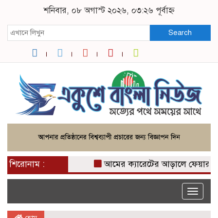
শনিবার, ০৮ অগাস্ট ২০২৬, ০৩:২৬ পূর্বাহ্ন
Search
শিরোনাম :
আমের ক্যারেটের আড়ালে ফেয়ারডিল পাচ
Toggle
naviga