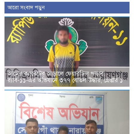
আরো সংবাদ পড়ুন
আমের ক্যারেটের আড়ালে ফেয়ারডিল পাচার:
র‍্যাব-১১-এর অভিযানে ৩৭৭ বোতল উদ্ধার, গ্রেপ্তার ১