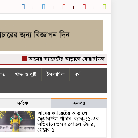
আমের ক্যারেটের আড়ালে ফেয়ারডিল পাচার: র‍্যাব-১১-এর
লত
খাদ্য ও পুষ্টি
ইসলামিক
ধর্ম
সর্বশেষ
জনপ্রিয়
আমের ক্যারেটের আড়ালে
ফেয়ারডিল পাচার: র‍্যাব-১১-এর
অভিযানে ৩৭৭ বোতল উদ্ধার,
গ্রেপ্তার ১