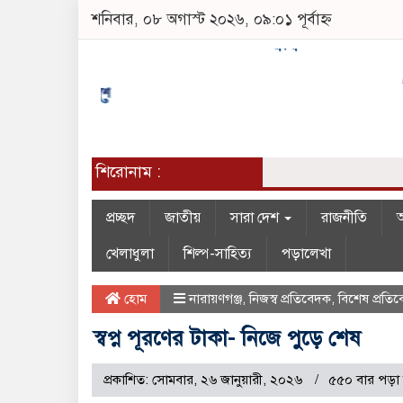
শনিবার, ০৮ অগাস্ট ২০২৬, ০৯:০১ পূর্বাহ্ন
শিরোনাম :
প্রচ্ছদ
জাতীয়
সারা দেশ
রাজনীতি
অ
খেলাধুলা
শিল্প-সাহিত্য
পড়ালেখা
হোম
নারায়ণগঞ্জ
,
নিজস্ব প্রতিবেদক
,
বিশেষ প্রতি
স্বপ্ন পূরণের টাকা- নিজে পুড়ে শেষ
প্রকাশিত: সোমবার, ২৬ জানুয়ারী, ২০২৬
৫৫০ বার পড়া