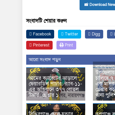
📸 Download New
সংবাদটি শেয়ার করুন
Facebook
Twitter
Digg
L
Pinterest
Print
আরো সংবাদ পড়ুন
নারায়ণগঞ্
উপজেলায়
আমের ক্যারেটের আড়ালে
চালিয়ে ৭
ফেয়ারডিল পাচার: র‍্যাব-১১-
এক মাদক 
এর অভিযানে ৩৭৭ বোতল
গ্রেপ্তার 
উদ্ধার, গ্রেপ্তার ১
থানা পুলি
সিদ্ধিরগঞ্জে ছেলে হত্যার
রূপগঞ্জে র