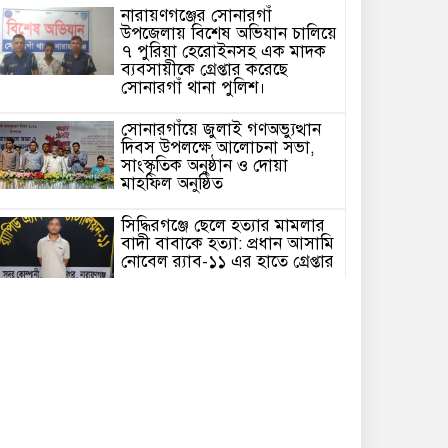
নারায়ণগঞ্জের সোনারগাঁ
উপজেলায় বিশেষ অভিযান চালিয়ে
৭ পুরিয়া হেরোইনসহ এক মাদক
ব্যবসায়ীকে গ্রেপ্তার করেছে
সোনারগাঁ থানা পুলিশ।
সোনারগাঁয়ে জুলাই গণঅভ্যুত্থান
দিবস উপলক্ষে আলোচনা সভা,
সাংস্কৃতিক অনুষ্ঠান ও দোয়া
মাহফিল অনুষ্ঠিত
সিদ্ধিরগঞ্জে ছেলে হত্যার মামলার
বাদী বাবাকে হত্যা: প্রধান আসামি
নোবেল র‍্যাব-১১ এর হাতে গ্রেপ্তার
রূপগঞ্জে র‍্যাব-১১-এর অভিযানে
১০২ বোতল বিদেশি মদ ও ৪ কেজি
গাঁজাসহ আটক ১
মা-বাবার পরেই আলেম-
ওলামাদের স্থান” — মুফতি সৈয়দ
ইসহাক মো. আবুল খায়েরের সঙ্গে
সাক্ষাতে মাসুম রানা