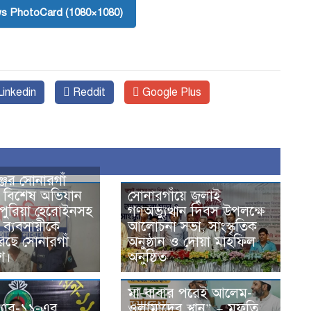
s PhotoCard (1080×1080)
inkedin
Reddit
Google Plus
জের সোনারগাঁ
 বিশেষ অভিযান
সোনারগাঁয়ে জুলাই
 পুরিয়া হেরোইনসহ
গণঅভ্যুত্থান দিবস উপলক্ষে
ব্যবসায়ীকে
আলোচনা সভা, সাংস্কৃতিক
করেছে সোনারগাঁ
অনুষ্ঠান ও দোয়া মাহফিল
শ।
অনুষ্ঠিত
মা-বাবার পরেই আলেম-
‍্যাব-১১-এর
ওলামাদের স্থান” — মুফতি