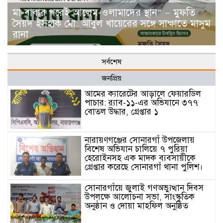
মা-বাবার পরেই আলেম-ওলামাদের স্থান” — মুফতি
সৈয়দ ইসহাক মো. আবুল খায়েরের সঙ্গে সাক্ষাতে মাসুম
রানা
সর্বশেষ
জনপ্রিয়
আমের ক্যারেটের আড়ালে ফেয়ারডিল
পাচার: র‍্যাব-১১-এর অভিযানে ৩৭৭
বোতল উদ্ধার, গ্রেপ্তার ১
নারায়ণগঞ্জের সোনারগাঁ উপজেলায়
বিশেষ অভিযান চালিয়ে ৭ পুরিয়া
হেরোইনসহ এক মাদক ব্যবসায়ীকে
গ্রেপ্তার করেছে সোনারগাঁ থানা পুলিশ।
সোনারগাঁয়ে জুলাই গণঅভ্যুত্থান দিবস
উপলক্ষে আলোচনা সভা, সাংস্কৃতিক
অনুষ্ঠান ও দোয়া মাহফিল অনুষ্ঠিত