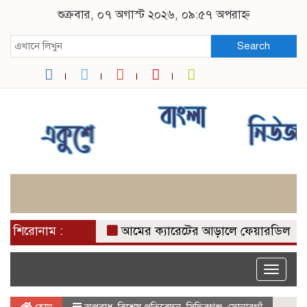
শুক্রবার, ০৭ অগাস্ট ২০২৬, ০৯:৫৭ অপরাহ্ন
Search
শিরোনাম :
আমের ক্যারেটের আড়ালে ফেয়ারডিল পাচার: র
Toggle
naviga