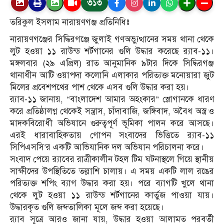
৩১৩
তরিকুল ইসলাম নারায়ণগঞ্জ প্রতিনিধিঃ
নারায়ণগঞ্জের সিদ্ধিরগঞ্জে জুলাই গণঅভ্যুত্থানের সময় থানা থেকে
লুট হওয়া ১১ রাউন্ড শর্টগানের গুলি উদ্ধার করেছে র‍্যাব-১১।
মঙ্গলবার (২৯ এপ্রিল) রাত আনুমানিক ৯টার দিকে সিদ্ধিরগঞ্জ
থানাধীন আটি ওয়াপদা কলোনি এলাকার পরিত্যক্ত মনোয়ারা জুট
মিলের প্রবেশপথের পাশ থেকে এসব গুলি উদ্ধার করা হয়।
র‍্যাব-১১ জানায়, “বাংলাদেশ আমার অহংকার” স্লোগানকে ধারণ
করে প্রতিষ্ঠালগ্ন থেকেই সন্ত্রাস, চাঁদাবাজি, জঙ্গিবাদ, অবৈধ অস্ত্র ও
মাদকবিরোধী অভিযানে গুরুত্বপূর্ণ ভূমিকা পালন করে আসছে।
এরই ধারাবাহিকতায় গোপন সংবাদের ভিত্তিতে র‍্যাব-১১
সিপিএসসি’র একটি আভিযানিক দল অভিযান পরিচালনা করে।
সংবাদ পেয়ে র‍্যাবের রাত্রীকালীন টহল টিম ঘটনাস্থলে গিয়ে স্থানীয়
সাক্ষীদের উপস্থিতিতে তল্লাশি চালায়। এ সময় একটি লাল রঙের
পরিত্যক্ত শপিং ব্যাগ উদ্ধার করা হয়। পরে ব্যাগটি খুলে থানা
থেকে লুট হওয়া ১১ রাউন্ড শর্টগানের কার্তুজ পাওয়া যায়।
উদ্ধারকৃত গুলি জব্দতালিকা মূলে জব্দ করা হয়েছে।
র‍্যাব সূত্রে আরও জানা যায়, উদ্ধার হওয়া আলামত পরবর্তী