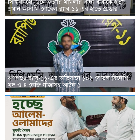
সিদ্ধিরগঞ্জে ছেলে হত্যার মামলার বাদী বাবাকে হত্যা:
প্রধান আসামি নোবেল র‍্যাব-১১ এর হাতে গ্রেপ্তার
রূপগঞ্জে র‍্যাব-১১-এর অভিযানে ১০২ বোতল বিদেশি
মদ ও ৪ কেজি গাঁজাসহ আটক ১