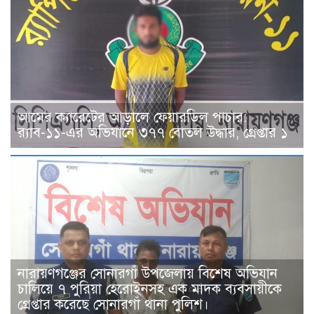
আমের ক্যারেটের আড়ালে ফেয়ারডিল পাচার:
র‍্যাব-১১-এর অভিযানে ৩৭৭ বোতল উদ্ধার, গ্রেপ্তার ১
নারায়ণগঞ্জের সোনারগাঁ উপজেলায় বিশেষ অভিযান
চালিয়ে ৭ পুরিয়া হেরোইনসহ এক মাদক ব্যবসায়ীকে
গ্রেপ্তার করেছে সোনারগাঁ থানা পুলিশ।