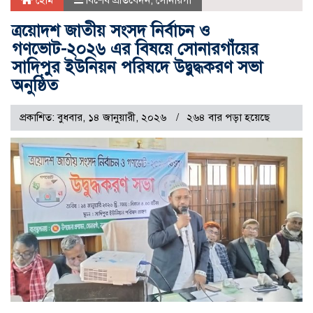
হোম
বিশেষ প্রতিবেদন
,
সোনারগাঁ
ত্রয়োদশ জাতীয় সংসদ নির্বাচন ও
গণভোট-২০২৬ এর বিষয়ে সোনারগাঁয়ের
সাদিপুর ইউনিয়ন পরিষদে উদ্বুদ্ধকরণ সভা
অনুষ্ঠিত
প্রকাশিত: বুধবার, ১৪ জানুয়ারী, ২০২৬
২৬৪ বার পড়া হয়েছে