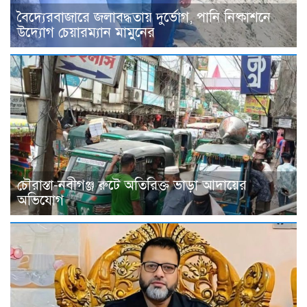
বৈদ্যেরবাজারে জলাবদ্ধতায় দুর্ভোগ, পানি নিষ্কাশনে
উদ্যোগ চেয়ারম্যান মামুনের
চৌরাস্তা-নবীগঞ্জ রুটে অতিরিক্ত ভাড়া আদায়ের
অভিযোগ