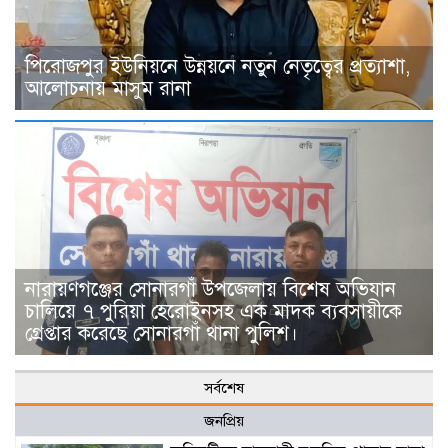
পিরোজপুর ইউনিয়নে উন্নয়নে নতুন নেতৃত্বের প্রত্যাশা,
আলোচনায় মাসুম রানা
নারায়ণগঞ্জের সোনারগাঁ উপজেলায় বিশেষ অভিযান
চালিয়ে ৭ পুরিয়া হেরোইনসহ এক মাদক ব্যবসায়ীকে
গ্রেপ্তার করেছে সোনারগাঁ থানা পুলিশ।
সর্বশেষ
জনপ্রিয়