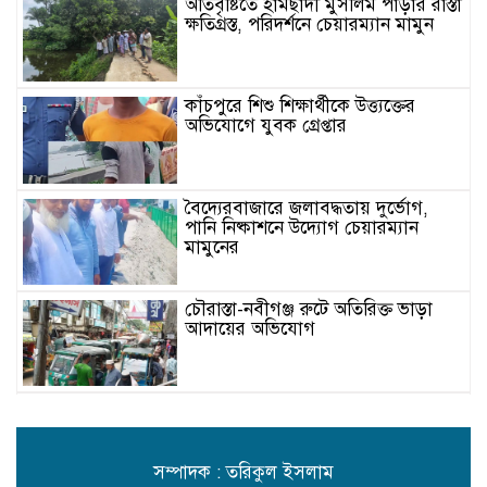
অতিবৃষ্টিতে হামছাদী মুসলিম পাড়ার রাস্তা
ক্ষতিগ্রস্ত, পরিদর্শনে চেয়ারম্যান মামুন
কাঁচপুরে শিশু শিক্ষার্থীকে উত্ত্যক্তের
অভিযোগে যুবক গ্রেপ্তার
বৈদ্যেরবাজারে জলাবদ্ধতায় দুর্ভোগ,
পানি নিষ্কাশনে উদ্যোগ চেয়ারম্যান
মামুনের
চৌরাস্তা-নবীগঞ্জ রুটে অতিরিক্ত ভাড়া
আদায়ের অভিযোগ
পিরোজপুর ইউনিয়নে উন্নয়নে নতুন
নেতৃত্বের প্রত্যাশা, আলোচনায় মাসুম
রানা
সম্পাদক : তরিকুল ইসলাম