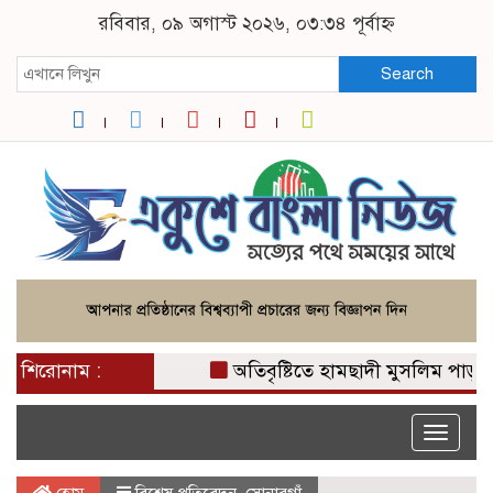
রবিবার, ০৯ অগাস্ট ২০২৬, ০৩:৩৪ পূর্বাহ্ন
Search
শিরোনাম :
অতিবৃষ্টিতে হামছাদী মুসলিম পাড়ার রাস্তা 
Toggle
naviga