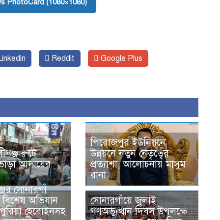
s PhotoCard (1080×1080)
inkedin
Reddit
Google Plus
পিরোজপুর ইউনিয়নে
বীগঞ্জ রুটে
উন্নয়নে নতুন নেতৃত্বের
 ভাড়া আদায়ের
প্রত্যাশা, আলোচনায় মাসুম
রানা
জের সোনারগাঁ
 বিশেষ অভিযান
সোনারগাঁয়ে জুলাই
 পুরিয়া হেরোইনসহ
গণঅভ্যুত্থান দিবস উপলক্ষে