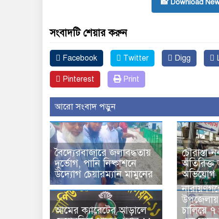
📸 Download New
সংবাদটি শেয়ার করুন
Facebook
Twitter
Digg
L
Pinterest
Print
আরো সংবাদ পড়ুন
বৈদ্যেরবাজারে জলাবদ্ধতায়
চৌরাস্তা-ন
দুর্ভোগ, পানি নিষ্কাশনে
অতিরিক্ত
উদ্যোগ চেয়ারম্যান মামুনের
অভিযোগ
নারায়ণগঞ্
উপজেলায়
আমের ক্যারেটের আড়ালে
চালিয়ে ৭