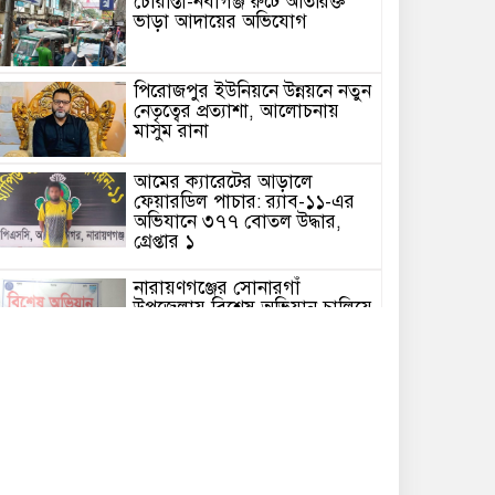
চৌরাস্তা-নবীগঞ্জ রুটে অতিরিক্ত
ভাড়া আদায়ের অভিযোগ
পিরোজপুর ইউনিয়নে উন্নয়নে নতুন
নেতৃত্বের প্রত্যাশা, আলোচনায়
মাসুম রানা
আমের ক্যারেটের আড়ালে
ফেয়ারডিল পাচার: র‍্যাব-১১-এর
অভিযানে ৩৭৭ বোতল উদ্ধার,
গ্রেপ্তার ১
নারায়ণগঞ্জের সোনারগাঁ
উপজেলায় বিশেষ অভিযান চালিয়ে
৭ পুরিয়া হেরোইনসহ এক মাদক
ব্যবসায়ীকে গ্রেপ্তার করেছে
সোনারগাঁ থানা পুলিশ।
সোনারগাঁয়ে জুলাই গণঅভ্যুত্থান
দিবস উপলক্ষে আলোচনা সভা,
সাংস্কৃতিক অনুষ্ঠান ও দোয়া
মাহফিল অনুষ্ঠিত