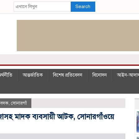
Search
র্থনীতি
আন্তর্জাতিক
বিশেষ প্রতিবেদন
বিনোদন
আইন-আদা
িবেদক
,
সোনারগাঁ
গাঁজাসহ মাদক ব্যবসায়ী আটক, সোনারগাঁওয়ে