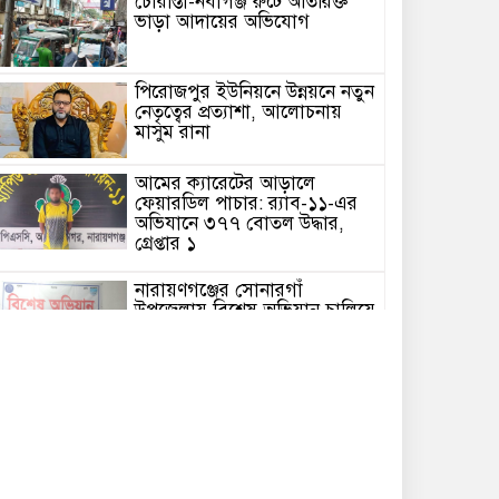
চৌরাস্তা-নবীগঞ্জ রুটে অতিরিক্ত
ভাড়া আদায়ের অভিযোগ
পিরোজপুর ইউনিয়নে উন্নয়নে নতুন
নেতৃত্বের প্রত্যাশা, আলোচনায়
মাসুম রানা
আমের ক্যারেটের আড়ালে
ফেয়ারডিল পাচার: র‍্যাব-১১-এর
অভিযানে ৩৭৭ বোতল উদ্ধার,
গ্রেপ্তার ১
নারায়ণগঞ্জের সোনারগাঁ
উপজেলায় বিশেষ অভিযান চালিয়ে
৭ পুরিয়া হেরোইনসহ এক মাদক
ব্যবসায়ীকে গ্রেপ্তার করেছে
সোনারগাঁ থানা পুলিশ।
সোনারগাঁয়ে জুলাই গণঅভ্যুত্থান
দিবস উপলক্ষে আলোচনা সভা,
সাংস্কৃতিক অনুষ্ঠান ও দোয়া
মাহফিল অনুষ্ঠিত