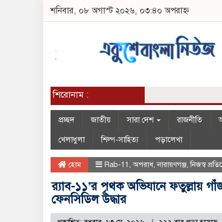
শনিবার, ০৮ অগাস্ট ২০২৬, ০৩:৪০ অপরাহ্ন
শিরোনাম :
প্রচ্ছদ
জাতীয়
সারা দেশ
রাজনীতি
অ
খেলাধুলা
শিল্প-সাহিত্য
পড়ালেখা
হোম
Rab-11
,
অপরাধ
,
নারায়ণগঞ্জ
,
নিজস্ব প্রত
র‌্যাব-১১’র পৃথক অভিযানে ফতুল্লায় 
ফেনসিডিল উদ্ধার
প্রকাশিত: বুধবার, ১৩ মে, ২০২৬
২২২ বার পড়া হয়েছে