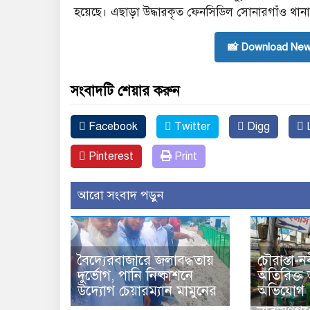
হয়েছে। এছাড়া উদ্ধারকৃত ফেনসিডিল সোনারগাঁও থান
📸 Download New
সংবাদটি শেয়ার করুন
Facebook
Twitter
Digg
L
Pinterest
Print
আরো সংবাদ পড়ুন
বৈদ্যেরবাজারে জলাবদ্ধতায়
চৌরাস্তা-ন
দুর্ভোগ, পানি নিষ্কাশনে
অতিরিক্ত
উদ্যোগ চেয়ারম্যান মামুনের
অভিযোগ