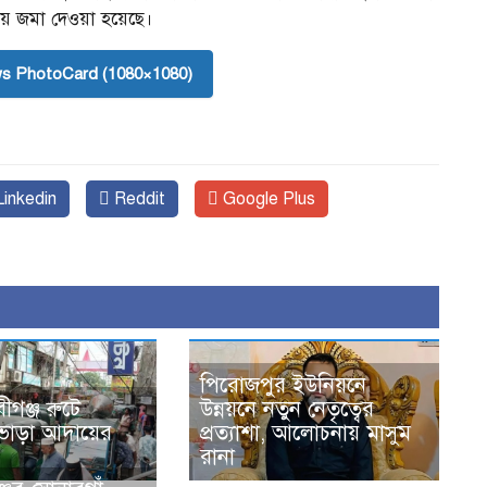
ায় জমা দেওয়া হয়েছে।
s PhotoCard (1080×1080)
inkedin
Reddit
Google Plus
পিরোজপুর ইউনিয়নে
বীগঞ্জ রুটে
উন্নয়নে নতুন নেতৃত্বের
 ভাড়া আদায়ের
প্রত্যাশা, আলোচনায় মাসুম
রানা