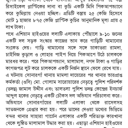
রিসাইকেল প্লাস্টিকের দানা বা কুচি একটি মিনি পিকআপভ্যানে
করে কুমিল্লায় নেওয়া হচ্ছিল। প্রতিটি বস্তায় ২৫ কেজি হিসেবে
মোট ১ হাজার ৮৭৫ কেজি প্লাস্টিক কুচির আনুমানিক মূল্য প্রায় ৫
লাখ টাকা।
পথে এশিয়ান হাইওয়ের ললাটি এলাকায় পৌঁছালে ৯-১০ জনের
একটি দল সড়ক সংস্কার কাজের ভান করে গাড়িটি থামানোর
সংকেত দেয়। গাড়ি থামানোর সঙ্গে সঙ্গে ডাকাতরা রামদা,
চাইনিজ কুড়াল ও লোহার পাইপ নিয়ে পিকআপে উঠে চালককে
মারধর করে। পরে পিকআপভ্যান, মালামাল, নগদ টাকা ও গাড়ির
কাগজপত্র লুট করে চালককে একটি নির্জন স্থানে ফেলে রেখে যায়।
এ ঘটনায় সোনারগাঁ থানায় মামলা দায়েরের পর থানার ভারপ্রাপ্ত
কর্মকর্তা (ওসি) মো. গোলাম সারোয়ারের নেতৃত্বে পুলিশ পরিদর্শক
(তদন্ত) জামাল উদ্দীন এবং তালতলা পুলিশ তদন্ত কেন্দ্রের ইনচার্জ
আব্দুল হকের নেতৃত্বে একটি চৌকস দল অভিযান পরিচালনা করে।
অভিযানে সোনারগাঁয়ের ললাটি এলাকা থেকে রাসেলসহ
সাতজনকে গ্রেপ্তার করা হয়। পরে তাদের দেওয়া তথ্যের ভিত্তিতে
বন্দর থানার সাহারা গার্ডেন এলাকার একটি পরিত্যক্ত কারখানা
থেকে লুণ্ঠিত মালামাল উদ্ধার করা হয়। এছাড়া এশিয়ান হাইওয়ের