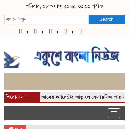
শনিবার, ০৮ অগাস্ট ২০২৬, ০১:০০ পূর্বাহ্ন
Search
শিরোনাম :
আমের ক্যারেটের আড়ালে ফেয়ারডিল পাচার: র‍্যাব
Toggle
naviga