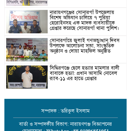
নারায়ণগঞ্জের সোনারগাঁ উপজেলায়
বিশেষ অভিযান চালিয়ে ৭ পুরিয়া
হেরোইনসহ এক মাদক ব্যবসায়ীকে
গ্রেপ্তার করেছে সোনারগাঁ থানা পুলিশ।
সোনারগাঁয়ে জুলাই গণঅভ্যুত্থান দিবস
উপলক্ষে আলোচনা সভা, সাংস্কৃতিক
অনুষ্ঠান ও দোয়া মাহফিল অনুষ্ঠিত
সিদ্ধিরগঞ্জে ছেলে হত্যার মামলার বাদী
বাবাকে হত্যা: প্রধান আসামি নোবেল
র‍্যাব-১১ এর হাতে গ্রেপ্তার
রূপগঞ্জে র‍্যাব-১১-এর অভিযানে ১০২
বোতল বিদেশি মদ ও ৪ কেজি গাঁজাসহ
আটক ১
সম্পাদক : তরিকুল ইসলাম
মা-বাবার পরেই আলেম-ওলামাদের
বার্তা ও সম্পাদকীয় বিভাগ: নারায়ণগঞ্জ বিজ্ঞাপনের
স্থান” — মুফতি সৈয়দ ইসহাক মো. আবুল