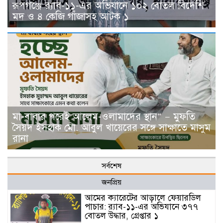
রূপগঞ্জে র‍্যাব-১১-এর অভিযানে ১০২ বোতল বিদেশি
মদ ও ৪ কেজি গাঁজাসহ আটক ১
মা-বাবার পরেই আলেম-ওলামাদের স্থান” — মুফতি
সৈয়দ ইসহাক মো. আবুল খায়েরের সঙ্গে সাক্ষাতে মাসুম
রানা
সর্বশেষ
জনপ্রিয়
আমের ক্যারেটের আড়ালে ফেয়ারডিল
পাচার: র‍্যাব-১১-এর অভিযানে ৩৭৭
বোতল উদ্ধার, গ্রেপ্তার ১