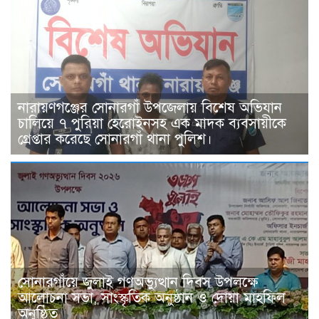
নারায়ণগঞ্জের সোনারগাঁ উপজেলায় বিশেষ অভিযান
চালিয়ে ৭ পুরিয়া হেরোইনসহ এক মাদক ব্যবসায়ীকে
গ্রেপ্তার করেছে সোনারগাঁ থানা পুলিশ।
সোনারগাঁয়ে জুলাই গণঅভ্যুত্থান দিবস উপলক্ষে
আলোচনা সভা, সাংস্কৃতিক অনুষ্ঠান ও দোয়া মাহফিল
অনুষ্ঠিত