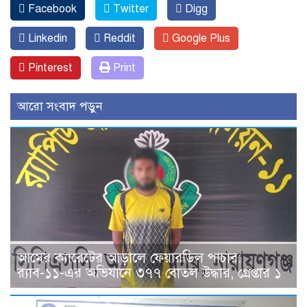
Facebook
Twitter
Digg
Linkedin
Reddit
Google Plus
Pinterest
Print
আরো সংবাদ পড়ুন
আমের ক্যারেটের আড়ালে ফেয়ারডিল পাচার:
র‍্যাব-১১-এর অভিযানে ৩৭৭ বোতল উদ্ধার, গ্রেপ্তার ১