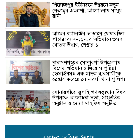
পিরোজপুর ইউনিয়নে উন্নয়নে নতুন
নেতৃত্বের প্রত্যাশা, আলোচনায় মাসুম
রানা
আমের ক্যারেটের আড়ালে ফেয়ারডিল
পাচার: র‍্যাব-১১-এর অভিযানে ৩৭৭
বোতল উদ্ধার, গ্রেপ্তার ১
নারায়ণগঞ্জের সোনারগাঁ উপজেলায়
বিশেষ অভিযান চালিয়ে ৭ পুরিয়া
হেরোইনসহ এক মাদক ব্যবসায়ীকে
গ্রেপ্তার করেছে সোনারগাঁ থানা পুলিশ।
সোনারগাঁয়ে জুলাই গণঅভ্যুত্থান দিবস
উপলক্ষে আলোচনা সভা, সাংস্কৃতিক
অনুষ্ঠান ও দোয়া মাহফিল অনুষ্ঠিত
সিদ্ধিরগঞ্জে ছেলে হত্যার মামলার বাদী
বাবাকে হত্যা: প্রধান আসামি নোবেল
র‍্যাব-১১ এর হাতে গ্রেপ্তার
সম্পাদক : তরিকুল ইসলাম