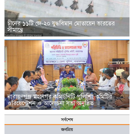
চীনের ১১টি জে-২০ যুদ্ধবিমান মোতায়েন ভারতের
সীমান্তে
নারায়ণগঞ্জ মহানগর কমিউনিটি পুলিশিং কমিটির
ওরিয়েন্টেশন ও আলোচনা সভা অনুষ্ঠিত
সর্বশেষ
জনপ্রিয়