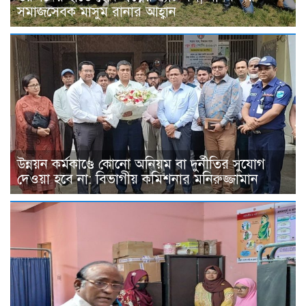
সমাজসেবক মাসুম রানার আহ্বান
উন্নয়ন কর্মকাণ্ডে কোনো অনিয়ম বা দুর্নীতির সুযোগ
দেওয়া হবে না: বিভাগীয় কমিশনার মনিরুজ্জামান