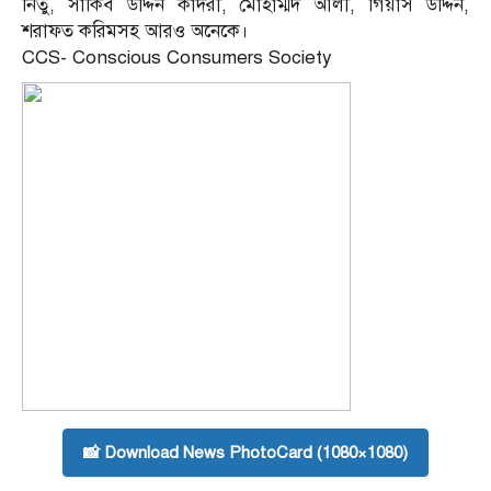
নিতু, সাকিব উদ্দিন কাদরী, মোহাম্মদ আলী, গিয়াস উদ্দিন,
শরাফত করিমসহ আরও অনেকে।
CCS- Conscious Consumers Society
📸 Download News PhotoCard (1080×1080)