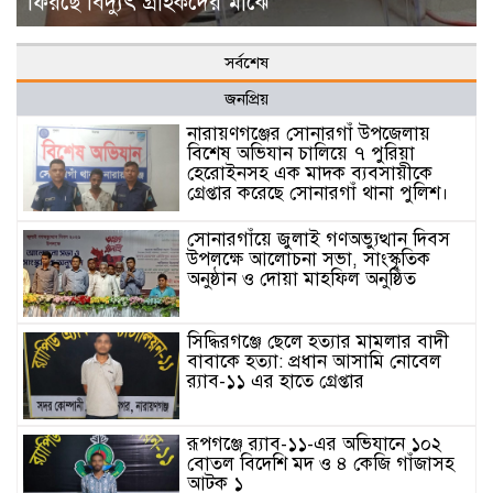
ফিরছে বিদ্যুৎ গ্রাহকদের মাঝে
সর্বশেষ
জনপ্রিয়
নারায়ণগঞ্জের সোনারগাঁ উপজেলায়
বিশেষ অভিযান চালিয়ে ৭ পুরিয়া
হেরোইনসহ এক মাদক ব্যবসায়ীকে
গ্রেপ্তার করেছে সোনারগাঁ থানা পুলিশ।
সোনারগাঁয়ে জুলাই গণঅভ্যুত্থান দিবস
উপলক্ষে আলোচনা সভা, সাংস্কৃতিক
অনুষ্ঠান ও দোয়া মাহফিল অনুষ্ঠিত
সিদ্ধিরগঞ্জে ছেলে হত্যার মামলার বাদী
বাবাকে হত্যা: প্রধান আসামি নোবেল
র‍্যাব-১১ এর হাতে গ্রেপ্তার
রূপগঞ্জে র‍্যাব-১১-এর অভিযানে ১০২
বোতল বিদেশি মদ ও ৪ কেজি গাঁজাসহ
আটক ১