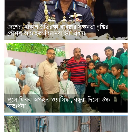
দেশের আকাশ প্রতিরক্ষা ব্যবস্থার সক্ষমতা বৃদ্ধির
কৌশল অব্যাহত: বিমানবাহিনী প্রধান
স্কুলে ফিরল অপহৃত ওয়াসিফা, বন্ধুরা দিলো উষ্ণ
অভ্যর্থনা