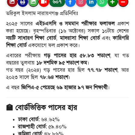
৬০৭
তরিকুল ইসলাম নারায়ণগঞ্জ প্রতিনিধিঃ
২০২৫ সালের
এইচএসসি ও সমমান পরীক্ষার ফলাফল
প্রকাশ
করা হয়েছে। বৃহস্পতিবার (১৬ অক্টোবর) সকাল ১০টায় দেশের
নয়টি সাধারণ শিক্ষা বোর্ড
,
মাদরাসা শিক্ষা বোর্ড
এবং
কারিগরি
শিক্ষা বোর্ড
একযোগে ফল প্রকাশ করে।
এবারের পরীক্ষায়
গড় পাসের হার ৫৮.৮৩ শতাংশ
, যা গত
বছরের তুলনায়
১৮ দশমিক ৯৫ শতাংশ কম
।
গত বছর (২০২৪) গড় পাসের হার ছিল
৭৭.৭৮ শতাংশ
, আর
২০২৩ সালে ছিল
৭৮.৬৪ শতাংশ
।
এ বছর
জিপিএ-৫ পেয়েছে ৬৯ হাজার ৯৭ জন শিক্ষার্থী
।
🏫
বোর্ডভিত্তিক পাসের হার
ঢাকা বোর্ড:
৬৪.৬২%
রাজশাহী বোর্ড:
৫৯.৪০%
কুমিল্লা বোর্ড:
৪৮.৮৬%