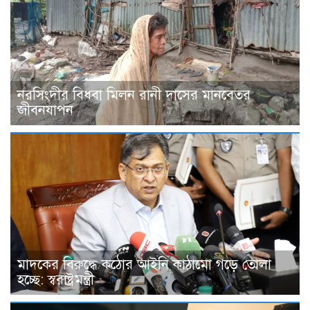
নরসিংদীর বিধবা মিলন রানী দাসের মানবেতর
জীবনযাপন
মাদকের বিরুদ্ধে কঠোর আইনি কাঠামো গড়ে তোলা
হচ্ছে: স্বরাষ্ট্রমন্ত্রী