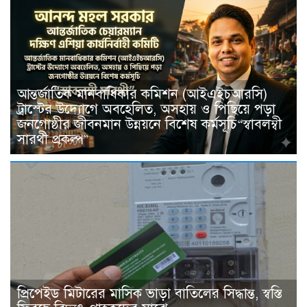
আন্তর্জাতিক মানবাধিকার কমিশন (আইএইচআরসি)
ট্রাস্টের উদ্যোগে অবহেলিত, অসহায় ও পিছিয়ে পড়া
জনগোষ্ঠীর জীবনমান উন্নয়নে বিশেষ কর্মসূচি“স্বাবলম্বী
সারথী প্রকল্প”
প্রিপেইড মিটারের মাসিক ভাড়া বাতিলের সিদ্ধান্ত, স্বস্তি