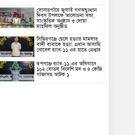
সোনারগাঁয়ে জুলাই গণঅভ্যুত্থান
দিবস উপলক্ষে আলোচনা সভা,
সাংস্কৃতিক অনুষ্ঠান ও দোয়া
মাহফিল অনুষ্ঠিত
সিদ্ধিরগঞ্জে ছেলে হত্যার মামলার
বাদী বাবাকে হত্যা: প্রধান আসামি
নোবেল র‍্যাব-১১ এর হাতে গ্রেপ্তার
রূপগঞ্জে র‍্যাব-১১-এর অভিযানে
১০২ বোতল বিদেশি মদ ও ৪ কেজি
গাঁজাসহ আটক ১
মা-বাবার পরেই আলেম-
ওলামাদের স্থান” — মুফতি সৈয়দ
ইসহাক মো. আবুল খায়েরের সঙ্গে
সাক্ষাতে মাসুম রানা
সোনারগাঁয়ে অগ্নিকাণ্ডে ক্ষতিগ্রস্ত
পরিবার পরিদর্শনে বৈদ্যেরবাজার
ইউনিয়নের ভারপ্রাপ্ত চেয়ারম্যান
আব্দুল্লাহ আল মামুন