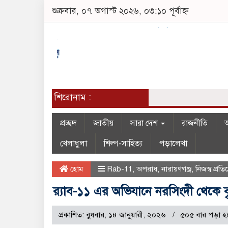
শুক্রবার, ০৭ অগাস্ট ২০২৬, ০৩:১০ পূর্বাহ্ন
শিরোনাম :
প্রচ্ছদ
জাতীয়
সারা দেশ
রাজনীতি
অ
খেলাধুলা
শিল্প-সাহিত্য
পড়ালেখা
হোম
Rab-11
,
অপরাধ
,
নারায়ণগঞ্জ
,
নিজস্ব প্রত
র‍্যাব-১১ এর অভিযানে নরসিংদী থেকে বৃ
প্রকাশিত: বুধবার, ১৪ জানুয়ারী, ২০২৬
৫০৫ বার পড়া হ