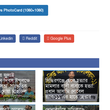
s PhotoCard (1080×1080)
inkedin
Reddit
Google Plus
ে জুলাই
থান দিবস উপলক্ষে
সিদ্ধিরগঞ্জে ছেলে হত্যার
ভা, সাংস্কৃতিক
মামলার বাদী বাবাকে হত্যা:
ও দোয়া মাহফিল
প্রধান আসামি নোবেল
র‍্যাব-১১ এর হাতে গ্রেপ্তার
 পরেই আলেম-
সোনারগাঁয়ে অগ্নিকাণ্ডে