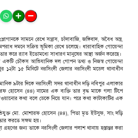
লোগানকে সামনে রেখে সন্ত্রাস, চাঁদাবাজি, জঙ্গিবাদ, অবৈধ অস্ত্র,
ন অপরাধ দমনে সক্রিয় ভূমিকা রেখে চলেছে। ধারাবাহিক গোয়েন্দা
তার করে র‍্যাব ইতোমধ্যে সাধারণ মানুষের আস্থা অর্জন করেছে।
ীর একটি চৌকস আভিযানিক দল গোপন তথ্য ও নিজস্ব গোয়েন্দা
ুপুর ১২টা ১৫ মিনিটে নরসিংদী জেলার নরসিংদী মডেল থানাধীন
ুমানিক ৯টার দিকে নরসিংদী সদর থানাধীন দড়ি নবিপুর এলাকার
রফ হোসেন (৪৪) নামের এক ব্যক্তি তার বৃদ্ধ মাকে গলা টিপে
াওয়ানোর কথা বলে ডেকে নিয়ে যান। পরে কথা কাটাকাটির এক
িযুক্ত মো. মোশারফ হোসেন (৪৪), পিতা মৃত ইউসুফ, সাং দড়ি
ফতার করতে সক্ষম হয়।
থা গ্রহণের জন্য তাকে নরসিংদী জেলার পলাশ থানায় হস্তান্তর করা