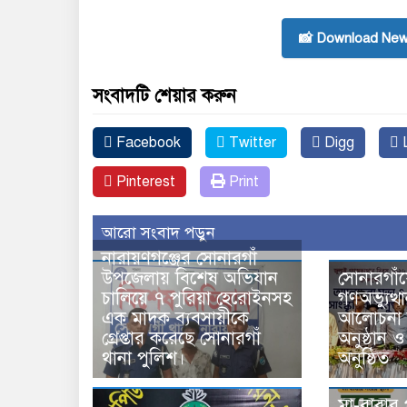
📸 Download New
সংবাদটি শেয়ার করুন
Facebook
Twitter
Digg
L
Pinterest
Print
আরো সংবাদ পড়ুন
নারায়ণগঞ্জের সোনারগাঁ
উপজেলায় বিশেষ অভিযান
সোনারগাঁয়
চালিয়ে ৭ পুরিয়া হেরোইনসহ
গণঅভ্যুত্
এক মাদক ব্যবসায়ীকে
আলোচনা স
গ্রেপ্তার করেছে সোনারগাঁ
অনুষ্ঠান 
থানা পুলিশ।
অনুষ্ঠিত
মা-বাবার