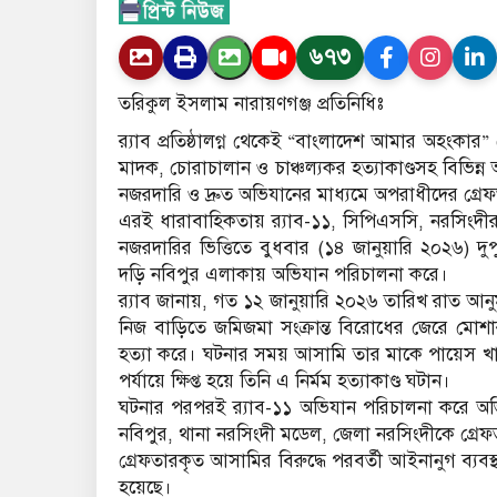
৬৭৩
তরিকুল ইসলাম নারায়ণগঞ্জ প্রতিনিধিঃ
র‍্যাব প্রতিষ্ঠালগ্ন থেকেই “বাংলাদেশ আমার অহংকার” স্
মাদক, চোরাচালান ও চাঞ্চল্যকর হত্যাকাণ্ডসহ বিভিন্
নজরদারি ও দ্রুত অভিযানের মাধ্যমে অপরাধীদের গ্রেফ
এরই ধারাবাহিকতায় র‍্যাব-১১, সিপিএসসি, নরসিংদ
নজরদারির ভিত্তিতে বুধবার (১৪ জানুয়ারি ২০২৬) দ
দড়ি নবিপুর এলাকায় অভিযান পরিচালনা করে।
র‍্যাব জানায়, গত ১২ জানুয়ারি ২০২৬ তারিখ রাত আন
নিজ বাড়িতে জমিজমা সংক্রান্ত বিরোধের জেরে মোশা
হত্যা করে। ঘটনার সময় আসামি তার মাকে পায়েস খ
পর্যায়ে ক্ষিপ্ত হয়ে তিনি এ নির্মম হত্যাকাণ্ড ঘটান।
ঘটনার পরপরই র‍্যাব-১১ অভিযান পরিচালনা করে অভ
নবিপুর, থানা নরসিংদী মডেল, জেলা নরসিংদীকে গ্রে
গ্রেফতারকৃত আসামির বিরুদ্ধে পরবর্তী আইনানুগ ব্যবস্
হয়েছে।