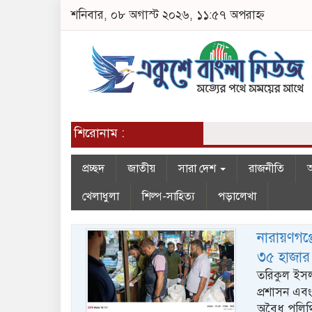
শনিবার, ০৮ অগাস্ট ২০২৬, ১১:৫৭ অপরাহ্ন
শিরোনাম :
প্রচ্ছদ
জাতীয়
সারা দেশ
রাজনীতি
অ
খেলাধুলা
শিল্প-সাহিত্য
পড়ালেখা
নারায়ণগঞ্
৩৫ হাজার 
তরিকুল ইসলা
প্রশাসন এব
অবৈধ পলিথি