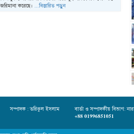
 জরিমানা করেছে।
...বিস্তারিত পড়ুন
সম্পাদক : তরিকুল ইসলাম
বার্তা ও সম্পাদকীয় বিভাগ: নারা
+𝟖𝟖 𝟎𝟏𝟗𝟗𝟔𝟖𝟓𝟏𝟎𝟓𝟏