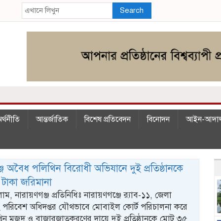
Search
র্থনীতি
আন্তর্জাতিক
বিশেষ প্রতিবেদন
বিনোদন
আইন-আদা
জে অবৈধ পলিথিন বিরোধী অভিযানে দুই প্রতিষ্ঠানকে
টাকা জরিমানা
ম, নারায়ণগঞ্জ প্রতিনিধিঃ নারায়ণগঞ্জে র‍্যাব-১১, জেলা
ং পরিবেশ অধিদপ্তর যৌথভাবে মোবাইল কোর্ট পরিচালনা করে
ন মজুদ ও বাজারজাতকরণের দায়ে দুই প্রতিষ্ঠানকে মোট ৩৫