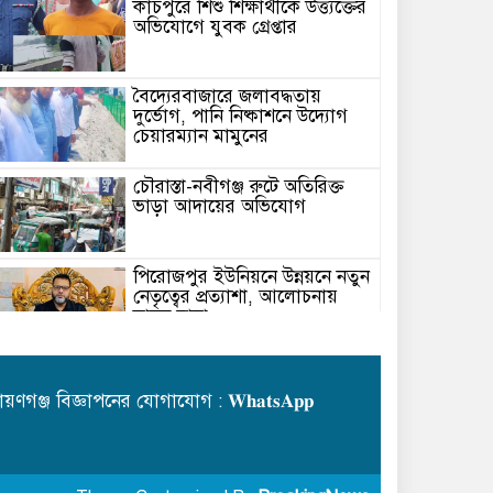
কাঁচপুরে শিশু শিক্ষার্থীকে উত্ত্যক্তের
অভিযোগে যুবক গ্রেপ্তার
বৈদ্যেরবাজারে জলাবদ্ধতায়
দুর্ভোগ, পানি নিষ্কাশনে উদ্যোগ
চেয়ারম্যান মামুনের
চৌরাস্তা-নবীগঞ্জ রুটে অতিরিক্ত
ভাড়া আদায়ের অভিযোগ
পিরোজপুর ইউনিয়নে উন্নয়নে নতুন
নেতৃত্বের প্রত্যাশা, আলোচনায়
মাসুম রানা
আমের ক্যারেটের আড়ালে
ফেয়ারডিল পাচার: র‍্যাব-১১-এর
য়ণগঞ্জ বিজ্ঞাপনের যোগাযোগ : 𝐖𝐡𝐚𝐭𝐬𝐀𝐩𝐩
অভিযানে ৩৭৭ বোতল উদ্ধার,
গ্রেপ্তার ১
নারায়ণগঞ্জের সোনারগাঁ
উপজেলায় বিশেষ অভিযান চালিয়ে