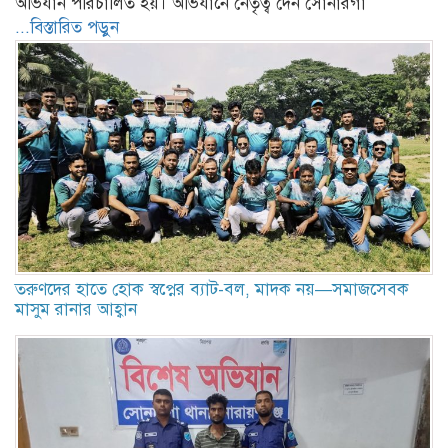
অভিযান পরিচালিত হয়। অভিযানে নেতৃত্ব দেন সোনারগাঁ
...বিস্তারিত পড়ুন
তরুণদের হাতে হোক স্বপ্নের ব্যাট-বল, মাদক নয়—সমাজসেবক
মাসুম রানার আহ্বান