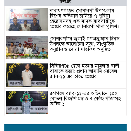
জনপ্রিয়
নারায়ণগঞ্জের সোনারগাঁ উপজেলায়
বিশেষ অভিযান চালিয়ে ৭ পুরিয়া
হেরোইনসহ এক মাদক ব্যবসায়ীকে
গ্রেপ্তার করেছে সোনারগাঁ থানা পুলিশ।
সোনারগাঁয়ে জুলাই গণঅভ্যুত্থান দিবস
উপলক্ষে আলোচনা সভা, সাংস্কৃতিক
অনুষ্ঠান ও দোয়া মাহফিল অনুষ্ঠিত
সিদ্ধিরগঞ্জে ছেলে হত্যার মামলার বাদী
বাবাকে হত্যা: প্রধান আসামি নোবেল
র‍্যাব-১১ এর হাতে গ্রেপ্তার
রূপগঞ্জে র‍্যাব-১১-এর অভিযানে ১০২
বোতল বিদেশি মদ ও ৪ কেজি গাঁজাসহ
আটক ১
মা-বাবার পরেই আলেম-ওলামাদের স্থান”
— মুফতি সৈয়দ ইসহাক মো. আবুল