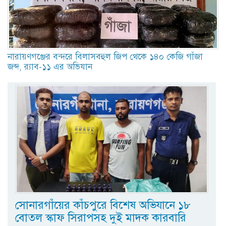
নারায়ণগঞ্জের বন্দরে বিলাসবহুল জিপ থেকে ১৪০ কেজি গাঁজা
জব্দ, র‍্যাব-১১ এর অভিযান
সোনারগাঁয়ের কাঁচপুরে বিশেষ অভিযানে ১৮
বোতল স্কাফ সিরাপসহ দুই মাদক কারবারি