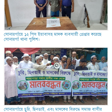
সোনারগাঁয়ে ১২ পিস ইয়াবাসহ মাদক ব্যবসায়ী গ্রেপ্তার করেছে
সোনারগাঁ থানা পুলিশ।
সোনারগাঁয়ে চুরি, ছিনতাই, এবং মাদকের বিরুদ্ধে সমাজ বাসীর