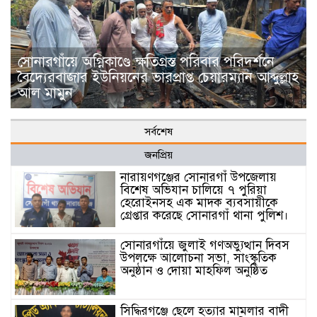
সোনারগাঁয়ে অগ্নিকাণ্ডে ক্ষতিগ্রস্ত পরিবার পরিদর্শনে
বৈদ্যেরবাজার ইউনিয়নের ভারপ্রাপ্ত চেয়ারম্যান আব্দুল্লাহ
আল মামুন
সর্বশেষ
জনপ্রিয়
নারায়ণগঞ্জের সোনারগাঁ উপজেলায়
বিশেষ অভিযান চালিয়ে ৭ পুরিয়া
হেরোইনসহ এক মাদক ব্যবসায়ীকে
গ্রেপ্তার করেছে সোনারগাঁ থানা পুলিশ।
সোনারগাঁয়ে জুলাই গণঅভ্যুত্থান দিবস
উপলক্ষে আলোচনা সভা, সাংস্কৃতিক
অনুষ্ঠান ও দোয়া মাহফিল অনুষ্ঠিত
সিদ্ধিরগঞ্জে ছেলে হত্যার মামলার বাদী