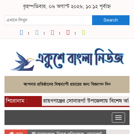
বৃহস্পতিবার, ০৬ অগাস্ট ২০২৬, ১০:১২ পূর্বাহ্ন
Search
শিরোনাম :
নারায়ণগঞ্জের সোনারগাঁ উপজেলায় বিশেষ অভিযান চা
Toggle
naviga