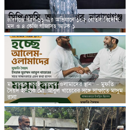
রূপগঞ্জে র‍্যাব-১১-এর অভিযানে ১০২ বোতল বিদেশি
মদ ও ৪ কেজি গাঁজাসহ আটক ১
মা-বাবার পরেই আলেম-ওলামাদের স্থান” — মুফতি
সৈয়দ ইসহাক মো. আবুল খায়েরের সঙ্গে সাক্ষাতে মাসুম
রানা