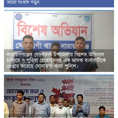
আরো সংবাদ পড়ুন
নারায়ণগঞ্জের সোনারগাঁ উপজেলায় বিশেষ অভিযান
চালিয়ে ৭ পুরিয়া হেরোইনসহ এক মাদক ব্যবসায়ীকে
গ্রেপ্তার করেছে সোনারগাঁ থানা পুলিশ।