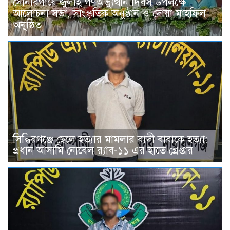
সোনারগাঁয়ে জুলাই গণঅভ্যুত্থান দিবস উপলক্ষে
আলোচনা সভা, সাংস্কৃতিক অনুষ্ঠান ও দোয়া মাহফিল
অনুষ্ঠিত
সিদ্ধিরগঞ্জে ছেলে হত্যার মামলার বাদী বাবাকে হত্যা:
প্রধান আসামি নোবেল র‍্যাব-১১ এর হাতে গ্রেপ্তার