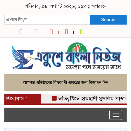
শনিবার, ০৮ অগাস্ট ২০২৬, ১১:৫১ অপরাহ্ন
Search
শিরোনাম :
অতিবৃষ্টিতে হামছাদী মুসলিম পাড়ার রাস্তা
Toggle
naviga