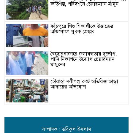
ক্ষতিগ্রস্ত, পরিদর্শনে চেয়ারম্যান মামুন
কাঁচপুরে শিশু শিক্ষার্থীকে উত্ত্যক্তের
অভিযোগে যুবক গ্রেপ্তার
বৈদ্যেরবাজারে জলাবদ্ধতায় দুর্ভোগ,
পানি নিষ্কাশনে উদ্যোগ চেয়ারম্যান
মামুনের
চৌরাস্তা-নবীগঞ্জ রুটে অতিরিক্ত ভাড়া
আদায়ের অভিযোগ
পিরোজপুর ইউনিয়নে উন্নয়নে নতুন
নেতৃত্বের প্রত্যাশা, আলোচনায় মাসুম
রানা
সম্পাদক : তরিকুল ইসলাম